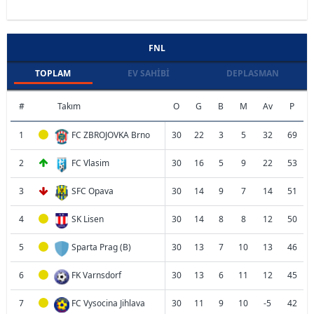
FNL
TOPLAM
EV SAHIBI
DEPLASMAN
#
Takım
O
G
B
M
Av
P
1
FC ZBROJOVKA Brno
30
22
3
5
32
69
2
FC Vlasim
30
16
5
9
22
53
3
SFC Opava
30
14
9
7
14
51
4
SK Lisen
30
14
8
8
12
50
5
Sparta Prag (B)
30
13
7
10
13
46
6
FK Varnsdorf
30
13
6
11
12
45
7
FC Vysocina Jihlava
30
11
9
10
-5
42