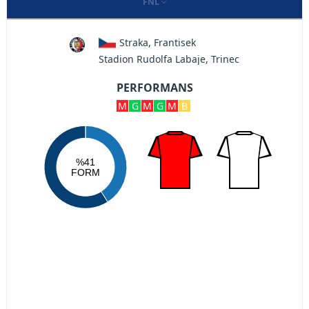
FNL
Straka, Frantisek
Stadion Rudolfa Labaje, Trinec
PERFORMANS
M
G
M
G
M
B
%41
FORM