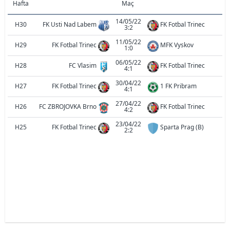
Hafta
Maç
14/05/22
H30
FK Usti Nad Labem
FK Fotbal Trinec
3:2
11/05/22
H29
FK Fotbal Trinec
MFK Vyskov
1:0
06/05/22
H28
FC Vlasim
FK Fotbal Trinec
4:1
30/04/22
H27
FK Fotbal Trinec
1 FK Pribram
4:1
27/04/22
H26
FC ZBROJOVKA Brno
FK Fotbal Trinec
4:2
23/04/22
H25
FK Fotbal Trinec
Sparta Prag (B)
2:2