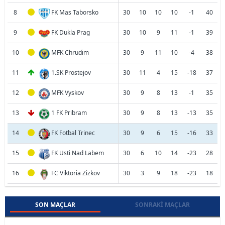
8
FK Mas Taborsko
30
10
10
10
-1
40
9
FK Dukla Prag
30
10
9
11
-1
39
10
MFK Chrudim
30
9
11
10
-4
38
11
1.SK Prostejov
30
11
4
15
-18
37
12
MFK Vyskov
30
9
8
13
-1
35
13
1 FK Pribram
30
9
8
13
-13
35
14
FK Fotbal Trinec
30
9
6
15
-16
33
15
FK Usti Nad Labem
30
6
10
14
-23
28
16
FC Viktoria Zizkov
30
3
9
18
-23
18
SON MAÇLAR
SONRAKI MAÇLAR