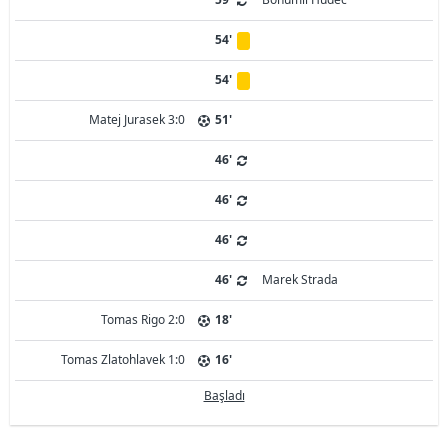
54'
54'
Matej Jurasek 3:0
51'
46'
46'
46'
46'
Marek Strada
Tomas Rigo 2:0
18'
Tomas Zlatohlavek 1:0
16'
Başladı