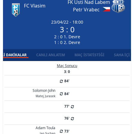
FK Usti Nad Labem
FC Vlasim
Petr Vrabec
23/04/22 - 18:00
3 : 0
2 : 0 1. Devre
1 : 0 2. Devre
LI DAKIKALAR
CANLI ANLATIM
MAÇ İSTATISTIĞI
SAHA İÇI D
Maç Sonucu
3: 0
84'
Solomon John
84'
Matej Jurasek
77'
76'
Adam Toula
73'
Jan Suchan