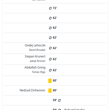
72'
62'
62'
62'
Ondej Lehoczki
62'
David Broukal
Stepan Krunert
62'
Jakub Kristan
Abdallah Gning
62'
Tomas Rigo
60'
Nedzad Zinhasovic
60'
59'
59'
Bohumil Hudec