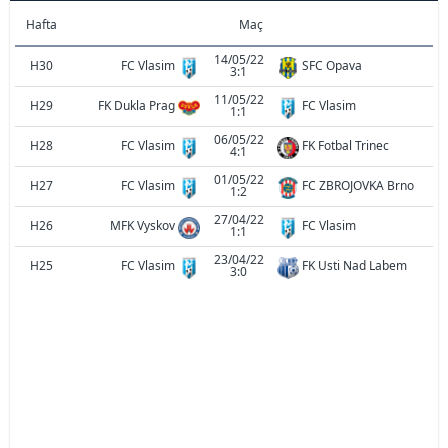
Hafta
Maç
14/05/22
H30
FC Vlasim
SFC Opava
3:1
11/05/22
H29
FK Dukla Prag
FC Vlasim
1:1
06/05/22
H28
FC Vlasim
FK Fotbal Trinec
4:1
01/05/22
H27
FC Vlasim
FC ZBROJOVKA Brno
1:2
27/04/22
H26
MFK Vyskov
FC Vlasim
1:1
23/04/22
H25
FC Vlasim
FK Usti Nad Labem
3:0