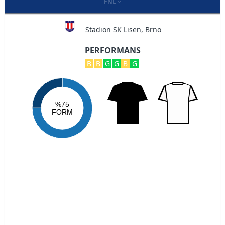
FNL
Stadion SK Lisen, Brno
PERFORMANS
B
B
G
G
B
G
%75
FORM