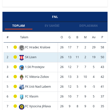
FNL
TOPLAM
EV SAHIBI
DEPLASMAN
#
Takım
O
G
B
M
Av
P
1
FC Hradec Kralove
26
17
7
2
29
58
2
SK Lisen
26
13
11
2
19
50
3
1.SK Prostejov
26
12
7
7
5
43
4
FC Viktoria Zizkov
26
13
3
10
4
42
5
FK Usti Nad Labem
26
12
5
9
-5
41
6
FC Vlasim
26
10
7
9
5
37
7
FC Vysocina Jihlava
26
9
8
9
0
35