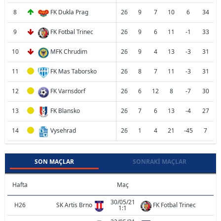
8
FK Dukla Prag
26
9
7
10
6
34
9
FK Fotbal Trinec
26
9
6
11
-1
33
10
MFK Chrudim
26
9
4
13
-3
31
11
FK Mas Taborsko
26
8
7
11
-3
31
12
FK Varnsdorf
26
6
12
8
-7
30
13
FK Blansko
26
7
6
13
-4
27
14
Vysehrad
26
1
4
21
-45
7
SON MAÇLAR
SONRAKI MAÇLAR
Hafta
Maç
30/05/21
H26
SK Artis Brno
FK Fotbal Trinec
1:1