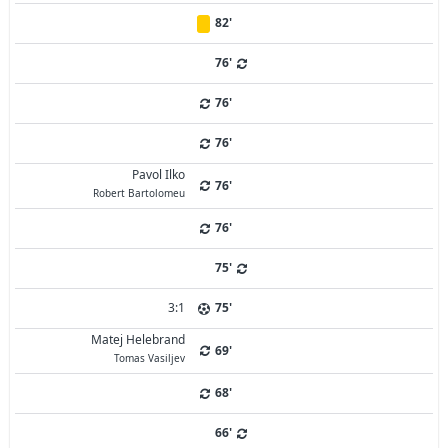
82'
76'
76'
76'
Pavol Ilko
76'
Robert Bartolomeu
76'
75'
3:1
75'
Matej Helebrand
69'
Tomas Vasiljev
68'
66'