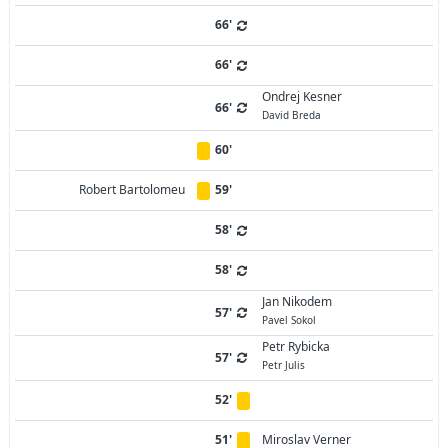
66'
66'
Ondrej Kesner
66'
David Breda
60'
Robert Bartolomeu
59'
58'
58'
Jan Nikodem
57'
Pavel Sokol
Petr Rybicka
57'
Petr Julis
52'
51'
Miroslav Verner