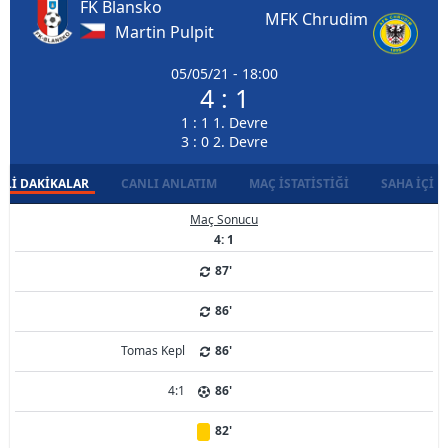
FK Blansko
MFK Chrudim
Martin Pulpit
05/05/21 - 18:00
4 : 1
1 : 1 1. Devre
3 : 0 2. Devre
LI DAKIKALAR
CANLI ANLATIM
MAÇ İSTATISTIĞI
SAHA İÇI D
Maç Sonucu
4: 1
87'
86'
Tomas Kepl
86'
4:1
86'
82'