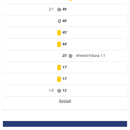
2:1
49'
46'
45'
44'
25'
Ahmed Fofana 1:1
17'
17'
1:0
12'
Başladı