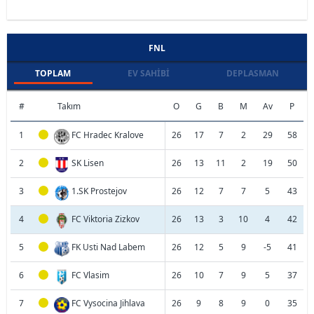
FNL
TOPLAM
EV SAHIBI
DEPLASMAN
#
Takım
O
G
B
M
Av
P
1
FC Hradec Kralove
26
17
7
2
29
58
2
SK Lisen
26
13
11
2
19
50
3
1.SK Prostejov
26
12
7
7
5
43
4
FC Viktoria Zizkov
26
13
3
10
4
42
5
FK Usti Nad Labem
26
12
5
9
-5
41
6
FC Vlasim
26
10
7
9
5
37
7
FC Vysocina Jihlava
26
9
8
9
0
35