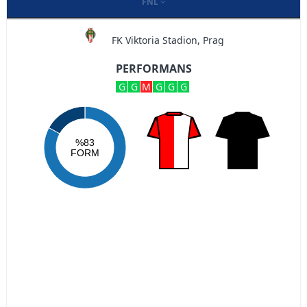
FNL
FK Viktoria Stadion, Prag
PERFORMANS
G
G
M
G
G
G
%83
FORM