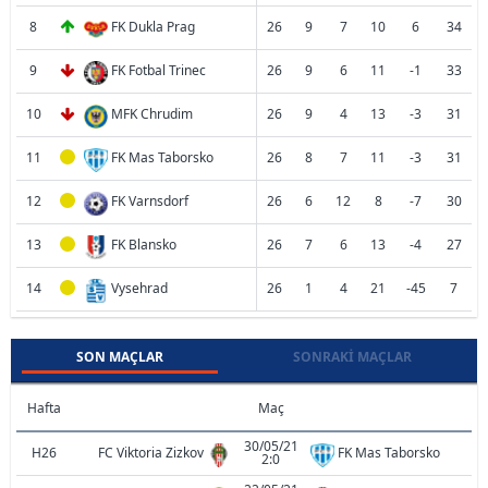
8
FK Dukla Prag
26
9
7
10
6
34
9
FK Fotbal Trinec
26
9
6
11
-1
33
10
MFK Chrudim
26
9
4
13
-3
31
11
FK Mas Taborsko
26
8
7
11
-3
31
12
FK Varnsdorf
26
6
12
8
-7
30
13
FK Blansko
26
7
6
13
-4
27
14
Vysehrad
26
1
4
21
-45
7
SON MAÇLAR
SONRAKI MAÇLAR
Hafta
Maç
30/05/21
H26
FC Viktoria Zizkov
FK Mas Taborsko
2:0