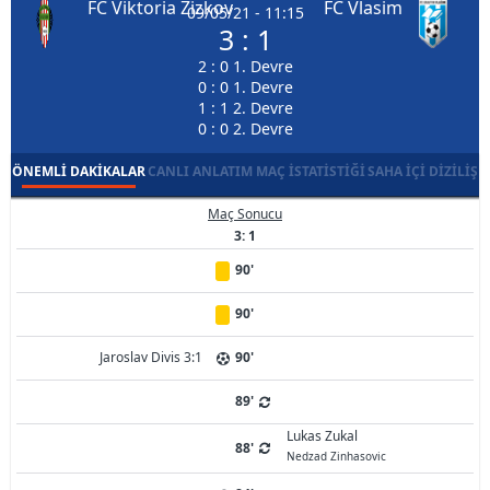
FC Viktoria Zizkov
FC Vlasim
09/05/21 - 11:15
3 : 1
2 : 0 1. Devre
0 : 0 1. Devre
1 : 1 2. Devre
0 : 0 2. Devre
ÖNEMLI DAKIKALAR
CANLI ANLATIM
MAÇ İSTATISTIĞI
SAHA İÇI DIZILIŞ
Maç Sonucu
3: 1
90'
90'
Jaroslav Divis 3:1
90'
89'
Lukas Zukal
88'
Nedzad Zinhasovic