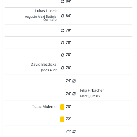
84'
Lukas Husek
84'
Augusto Alexi Batioja
Quintero
78'
78'
78'
David Bezdicka
78'
Jonas Auer
74'
Filip Firbacher
74'
Matej Jurasek
Isaac Muleme
73'
72'
71'