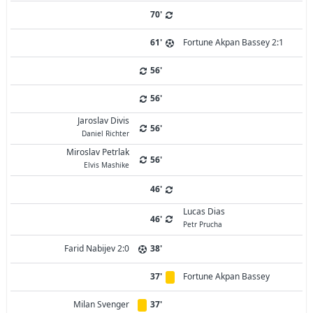
70'
61'
Fortune Akpan Bassey 2:1
56'
56'
Jaroslav Divis
56'
Daniel Richter
Miroslav Petrlak
56'
Elvis Mashike
46'
Lucas Dias
46'
Petr Prucha
Farid Nabijev 2:0
38'
37'
Fortune Akpan Bassey
Milan Svenger
37'