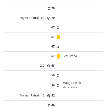
70'
Vojtech Patrak 3:0
70'
67'
67'
67'
67'
Petr Breda
2:0
63'
56'
Matej Jurasek
56'
Michal Vrana
Vojtech Patrak 1:0
52'
46'