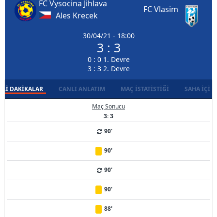
FC Vysocina Jihlava
FC Vlasim
Ales Krecek
30/04/21 - 18:00
3 : 3
0 : 0 1. Devre
3 : 3 2. Devre
LI DAKIKALAR
CANLI ANLATIM
MAÇ İSTATISTIĞI
SAHA İÇI D
Maç Sonucu
3: 3
90'
90'
90'
90'
88'