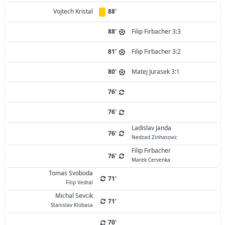
Vojtech Kristal
88'
88'
Filip Firbacher 3:3
81'
Filip Firbacher 3:2
80'
Matej Jurasek 3:1
76'
76'
Ladislav Janda
76'
Nedzad Zinhasovic
Filip Firbacher
76'
Marek Cervenka
Tomas Svoboda
71'
Filip Vedral
Michal Sevcik
71'
Stanislav Klobasa
70'