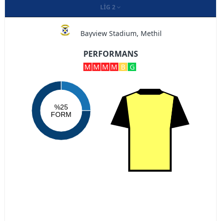
LIG 2
Bayview Stadium, Methil
PERFORMANS
M
M
M
M
B
G
%25
FORM