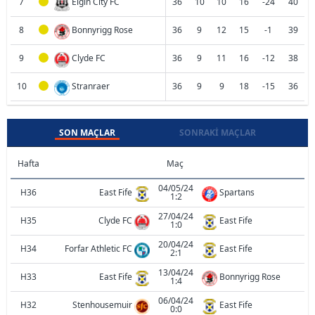
7
Elgin City FC
36
10
10
16
-24
40
8
Bonnyrigg Rose
36
9
12
15
-1
39
9
Clyde FC
36
9
11
16
-12
38
10
Stranraer
36
9
9
18
-15
36
SON MAÇLAR
SONRAKI MAÇLAR
Hafta
Maç
04/05/24
H36
East Fife
Spartans
1:2
27/04/24
H35
Clyde FC
East Fife
1:0
20/04/24
H34
Forfar Athletic FC
East Fife
2:1
13/04/24
H33
East Fife
Bonnyrigg Rose
1:4
06/04/24
H32
Stenhousemuir
East Fife
0:0