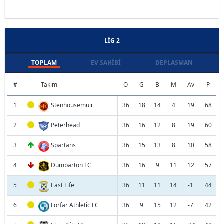
LIG 2
TOPLAM
EV SAHIBI
DEPLASMAN
#
Takım
O
G
B
M
Av
P
1
Stenhousemuir
36
18
14
4
19
68
2
Peterhead
36
16
12
8
19
60
3
Spartans
36
15
13
8
10
58
4
Dumbarton FC
36
16
9
11
12
57
5
East Fife
36
11
11
14
-1
44
6
Forfar Athletic FC
36
9
15
12
-7
42