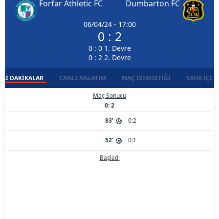
Forfar Athletic FC
Dumbarton FC
06/04/24 - 17:00
0 : 2
0 : 0 1. Devre
0 : 2 2. Devre
LI DAKIKALAR
CANLI ANLATIM
MAÇ İSTATISTIĞI
SAHA İÇI D
Maç Sonucu
0: 2
83'
0:2
52'
0:1
Başladı