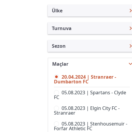
Ülke
Turnuva
İskoçya
Lig 2
Sezon
Türkiye
Premier Lig
Lig 2 23/24
Uluslararası
Lig Kupası
Maçlar
Lig 2 26/27
Uluslararası Kulüpler
Challange Kupası
20.04.2024 | Stranraer -
Lig 2 25/26
Turkiye
Dumbarton FC
İskoç Kupası
Lig 2 24/25
İngiltere
05.08.2023 | Spartans - Clyde
Lig 1
FC
Lig 2 22/23
İspanya
Premier League 2, Women
05.08.2023 | Elgin City FC -
Lig 2 21/22
Almanya Amatör
Stranraer
Premier League Cup, Women
Lig 2 20/21
Fransa
05.08.2023 | Stenhousemuir -
Premier Lig 1, Bayanlar
Forfar Athletic FC