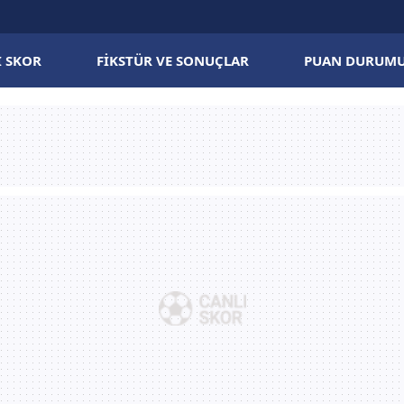
I SKOR
FIKSTÜR VE SONUÇLAR
PUAN DURUM