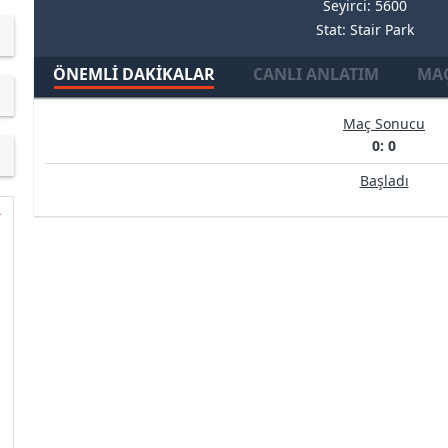
Seyirci: 5600
Stat: Stair Park
ÖNEMLI DAKIKALAR
CANLI ANLATIM
MAÇ
Maç Sonucu
0: 0
Başladı