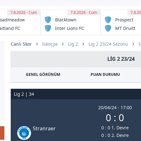
7.8.2026 - Cum
11:00
7.8.2026 - Cum
11:00
7.8.2
11:
roadmeadow
Blacktown
Prospect
gic FC
Spartans FC
United
itland FC
Inter Lions FC
MT Druitt
serve
serve
Town
Rangers
Canlı Skor
İskoçya
Lig 2
Lig 2 23/24 Sezonu
S
LIG 2 23/24
GENEL GÖRÜNÜM
PUAN DURUMU
Lig 2 | 34
20/04/24 - 17:00
0 : 0
0 : 0 1. Devre
Stranraer
0 : 0 2. Devre