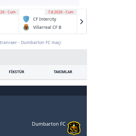
026 - Cum
00
7.8.2026 - Cum
11:00
7.8.2026 - Cum
11:15
CF Intercity
Preston Lions
FC U20
Villarreal CF B
Melbourne
City U20
tranraer - Dumbarton FC maçı
FİKSTÜR
TAKIMLAR
Dumbarton FC