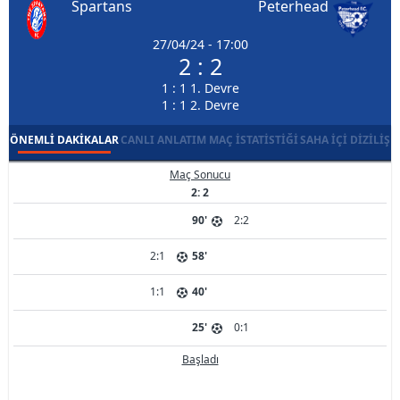
Spartans
Peterhead
27/04/24 - 17:00
2 : 2
1 : 1 1. Devre
1 : 1 2. Devre
ÖNEMLI DAKIKALAR
CANLI ANLATIM
MAÇ İSTATISTIĞI
SAHA İÇI DIZILIŞ
Maç Sonucu
2: 2
90'
2:2
2:1
58'
1:1
40'
25'
0:1
Başladı