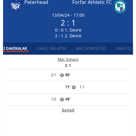
Peterhead
Forfar Athletic FC
13/04/24 - 17:00
2 : 1
0 : 0 1. Devre
2 : 1 2. Devre
LI DAKIKALAR
CANLI ANLATIM
MAÇ İSTATISTIĞI
SAHA İÇI D
Maç Sonucu
2: 1
2:1
80'
71'
1:1
1:0
49'
Başladı