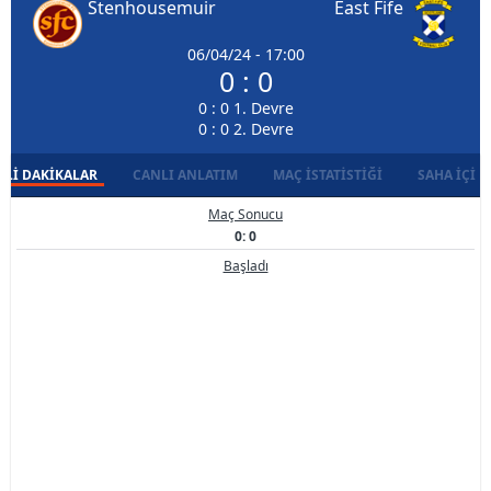
Stenhousemuir
East Fife
06/04/24 - 17:00
0 : 0
0 : 0 1. Devre
0 : 0 2. Devre
LI DAKIKALAR
CANLI ANLATIM
MAÇ İSTATISTIĞI
SAHA İÇI D
Maç Sonucu
0: 0
Başladı