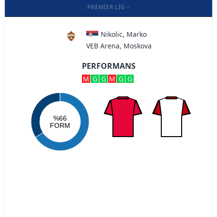
PREMIER LIG
Nikolic, Marko
VEB Arena, Moskova
PERFORMANS
M
G
G
M
G
G
%66
FORM