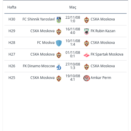
Hafta
Maç
22/11/08
H30
FC Shinnik Yaroslavl
CSKA Moskova
1:0
16/11/08
H29
CSKA Moskova
FK Rubin Kazan
4:0
10/11/08
H28
FC Moskva
CSKA Moskova
1:4
01/11/08
H27
CSKA Moskova
FK Spartak Moskova
0:1
27/10/08
H26
FK Dinamo Moscow
CSKA Moskova
1:3
19/10/08
H25
CSKA Moskova
Amkar Perm
4:1