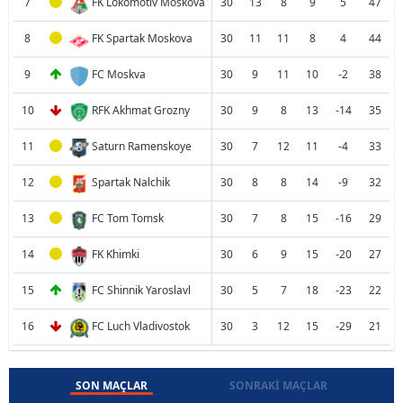
7
FK Lokomotiv Moskova
30
13
8
9
5
47
8
FK Spartak Moskova
30
11
11
8
4
44
9
FC Moskva
30
9
11
10
-2
38
10
RFK Akhmat Grozny
30
9
8
13
-14
35
11
Saturn Ramenskoye
30
7
12
11
-4
33
12
Spartak Nalchik
30
8
8
14
-9
32
13
FC Tom Tomsk
30
7
8
15
-16
29
14
FK Khimki
30
6
9
15
-20
27
15
FC Shinnik Yaroslavl
30
5
7
18
-23
22
16
FC Luch Vladivostok
30
3
12
15
-29
21
SON MAÇLAR
SONRAKI MAÇLAR