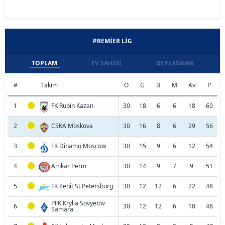
PREMIER LIG
TOPLAM
EV SAHIBI
DEPLASMAN
#
Takım
O
G
B
M
Av
P
1
FK Rubin Kazan
30
18
6
6
18
60
2
CSKA Moskova
30
16
8
6
29
56
3
FK Dinamo Moscow
30
15
9
6
12
54
4
Amkar Perm
30
14
9
7
9
51
5
FK Zenit St Petersburg
30
12
12
6
22
48
PFK Krylia Sovyetov
6
30
12
12
6
18
48
Samara