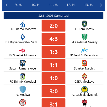
. H.
9. H.
10. H.
11. H.
12. H.
13. H.
14.
22.11.2008 Cumartesi
2
:
0
FK Dinamo Moscow
FC Tom Tomsk
4
:
3
PFK Krylia Sovyetov Samara
RFK Akhmat Grozny
1
:
3
FK Spartak Moskova
FK Zenit St Petersburg
1
:
1
Saturn Ramenskoye
Spartak Nalchik
1
:
0
FC Shinnik Yaroslavl
CSKA Moskova
3
:
0
FC Moskva
FC Luch Vladivostok
3
:
1