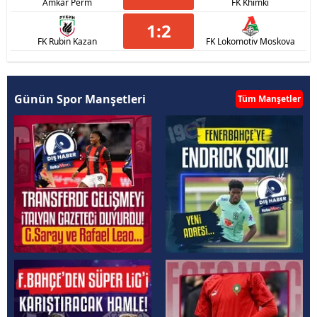
Amkar Perm
FK Khimki
1
:
2
FK Rubin Kazan
FK Lokomotiv Moskova
Günün Spor Manşetleri
Tüm Manşetler