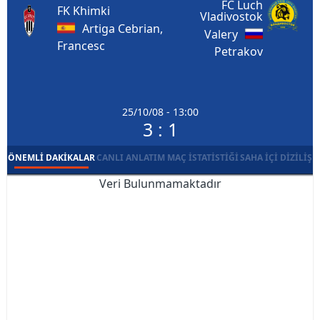
FC Luch
FK Khimki
Vladivostok
Artiga Cebrian,
Valery
Francesc
Petrakov
25/10/08 - 13:00
3 : 1
ÖNEMLI DAKIKALAR
CANLI ANLATIM
MAÇ İSTATISTIĞI
SAHA İÇI DIZILIŞ
Veri Bulunmamaktadır