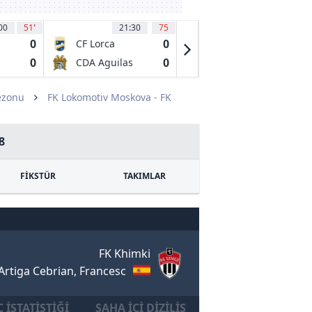
00
51
'
21:30
75
21:30
73
0
0
2
CF Lorca
Dos
Deportiva
Hermanas CF
0
0
3
CDA Aguilas
CA Antoniano
1971
FC
ezonu
FK Lokomotiv Moskova - FK
8
FİKSTÜR
TAKIMLAR
FK Khimki
Artiga Cebrian, Francesc
 İSTATISTIĞI
SAHA İÇI DIZILIŞ