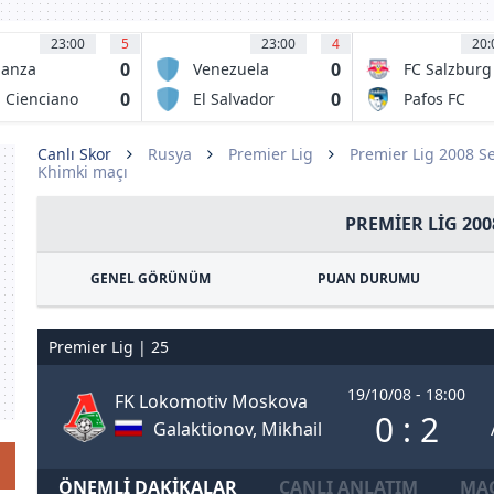
23:00
5
23:00
4
20:
0
0
ianza
Venezuela
FC Salzburg
letico
0
0
 Cienciano
El Salvador
Pafos FC
Canlı Skor
Rusya
Premier Lig
Premier Lig 2008 S
Khimki maçı
PREMIER LIG 200
GENEL GÖRÜNÜM
PUAN DURUMU
Premier Lig | 25
19/10/08 - 18:00
FK Lokomotiv Moskova
0 : 2
Galaktionov, Mikhail
ÖNEMLI DAKIKALAR
CANLI ANLATIM
MAÇ