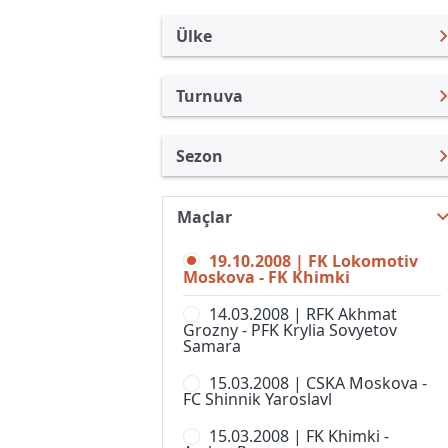
Ülke
Turnuva
Rusya
Premier Lig
Sezon
Türkiye
Rusya Kupası
Premier Lig 2008
Uluslararası
Süper Kupa
Maçlar
Premier Lig 26/27
Uluslararası Kulüpler
1. Liga
19.10.2008 | FK Lokomotiv
Premier Lig 25/26
Turkiye
Moskova - FK Khimki
2. Liga, Division A
Premier Lig 24/25
İngiltere
14.03.2008 | RFK Akhmat
2. Liga, Division B, Grup 1
Grozny - PFK Krylia Sovyetov
Premier Lig 23/24
İspanya
Samara
2. Liga, Division B, Grup 2
Premier Lig 22/23
Almanya Amatör
15.03.2008 | CSKA Moskova -
2. Liga, Division B, Grup 3
FC Shinnik Yaroslavl
Premier Lig 21/22
Fransa
2. Liga, Division B, Grup 4
15.03.2008 | FK Khimki -