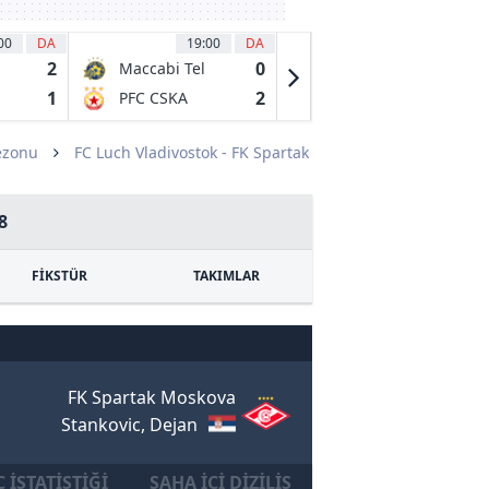
00
DA
19:00
DA
19:00
DA
2
0
1
Maccabi Tel
Paide
Aviv FC
Linnameeskond
1
2
1
PFC CSKA
SK Rapid
Sofia
ezonu
FC Luch Vladivostok - FK Spartak
8
FİKSTÜR
TAKIMLAR
FK Spartak Moskova
Stankovic, Dejan
 İSTATISTIĞI
SAHA İÇI DIZILIŞ