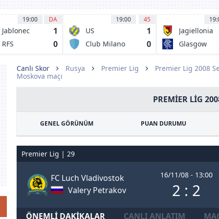
19:00
DA
19:00
45
19:
1
1
 Jablonec
US
Jagiellonia
Pergolettese
Bialystok
0
0
 RFS
Club Milano
Glasgow
1932
SSD
Rangers
Canlı Skor
Rusya
Premier Lig
Premier Lig 2008 S
Moskova maçı
PREMIER LIG 200
GENEL GÖRÜNÜM
PUAN DURUMU
Premier Lig | 29
16/11/08 - 13:00
FC Luch Vladivostok
2 : 2
Valery Petrakov
ÖNEMLI DAKIKALAR
CANLI ANLATIM
MAÇ