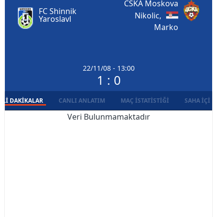
CSKA Moskova
FC Shinnik
Nikolic,
Yaroslavl
Marko
22/11/08 - 13:00
1 : 0
LI DAKIKALAR
CANLI ANLATIM
MAÇ İSTATISTIĞI
SAHA İÇI D
Veri Bulunmamaktadır