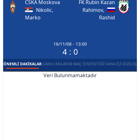
CSKA Moskova
FK Rubin Kazan
Nikolic,
Rahimov,
Marko
Rashid
16/11/08 - 13:00
4 : 0
ÖNEMLI DAKIKALAR
CANLI ANLATIM
MAÇ İSTATISTIĞI
SAHA İÇI DIZILIŞ
Veri Bulunmamaktadır