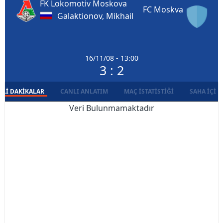
FK Lokomotiv Moskova
FC Moskva
Galaktionov, Mikhail
16/11/08 - 13:00
3 : 2
LI DAKIKALAR
CANLI ANLATIM
MAÇ İSTATISTIĞI
SAHA İÇI D
Veri Bulunmamaktadır