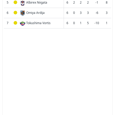
5
Albirex Niigata
6
2
2
2
-1
8
6
Omiya Ardija
6
0
3
3
-6
3
7
Tokushima Vortis
6
0
1
5
-10
1