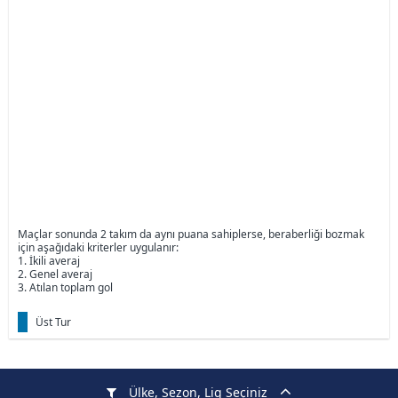
Maçlar sonunda 2 takım da aynı puana sahiplerse, beraberliği bozmak
için aşağıdaki kriterler uygulanır:
1. İkili averaj
2. Genel averaj
3. Atılan toplam gol
Üst Tur
Ülke, Sezon, Lig Seçiniz