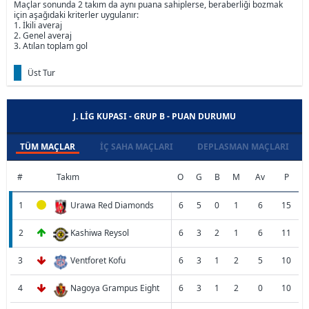
Maçlar sonunda 2 takım da aynı puana sahiplerse, beraberliği bozmak
için aşağıdaki kriterler uygulanır:
1. İkili averaj
2. Genel averaj
3. Atılan toplam gol
Üst Tur
J. LIG KUPASI - GRUP B - PUAN DURUMU
TÜM MAÇLAR
İÇ SAHA MAÇLARI
DEPLASMAN MAÇLARI
#
Takım
O
G
B
M
Av
P
1
Urawa Red Diamonds
6
5
0
1
6
15
2
Kashiwa Reysol
6
3
2
1
6
11
3
Ventforet Kofu
6
3
1
2
5
10
4
Nagoya Grampus Eight
6
3
1
2
0
10