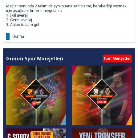
Maçlar sonunda 2 takım da aynı puana sahiplerse, beraberliği bozmak
için aşağıdaki kriterler uygulanır:
1. İkili averaj
2. Genel averaj
3. Atılan toplam gol
Üst Tur
Günün Spor Manşetleri
Tüm Manşetler