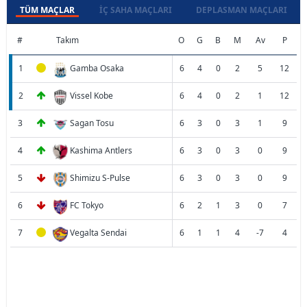
TÜM MAÇLAR
İÇ SAHA MAÇLARI
DEPLASMAN MAÇLARI
#
Takım
O
G
B
M
Av
P
1
Gamba Osaka
6
4
0
2
5
12
2
Vissel Kobe
6
4
0
2
1
12
3
Sagan Tosu
6
3
0
3
1
9
4
Kashima Antlers
6
3
0
3
0
9
5
Shimizu S-Pulse
6
3
0
3
0
9
6
FC Tokyo
6
2
1
3
0
7
7
Vegalta Sendai
6
1
1
4
-7
4