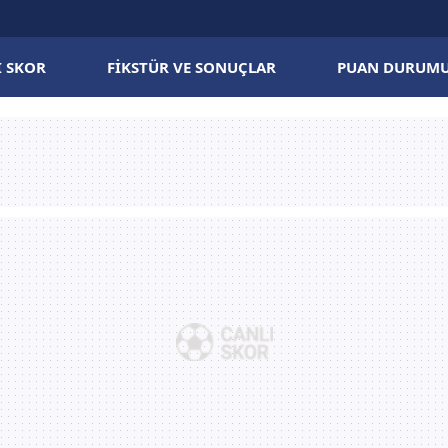
I SKOR
FIKSTÜR VE SONUÇLAR
PUAN DURUM