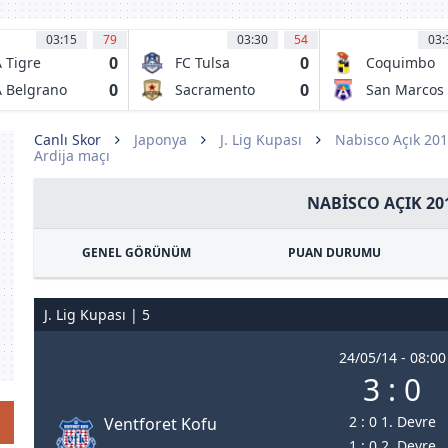
03:15
79
03:30
54
03:
0
0
 Tigre
FC Tulsa
Coquimbo
Unido
0
0
 Belgrano
Sacramento
San Marcos
 Cordoba
Republic FC
de Arica
Canlı Skor
Japonya
J. Lig Kupası
Nabisco Açık 20
Ardija maçı
NABISCO AÇIK 20
GENEL GÖRÜNÜM
PUAN DURUMU
J. Lig Kupası | 5
24/05/14 - 08:00
3 : 0
2 : 0 1. Devre
Ventforet Kofu
1 : 0 2. Devre