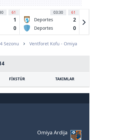
30
61
03:30
61
03:30
64
'
1
2
0
Deportes
Fluminense
Iquique
FC RJ
0
0
2
Deportes
CR Vasco da
Limache
Gama RJ
14 Sezonu
Ventforet Kofu - Omiya
14
FİKSTÜR
TAKIMLAR
Omiya Ardija