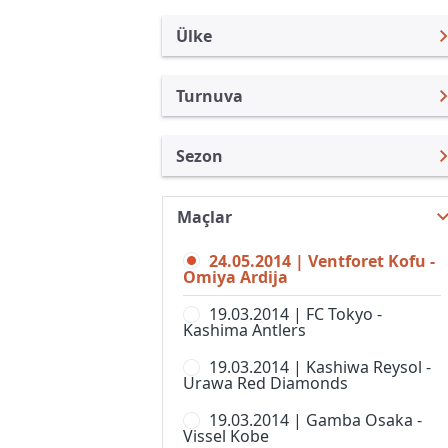
Ülke
Turnuva
Japonya
J. Lig Kupası
Sezon
Türkiye
Emperor Kupası
Nabisco Açık 2014
Uluslararası
J.Lig 2
Maçlar
J. Lig Kupası 2026
Uluslararası Kulüpler
J.Lig 3
24.05.2014 | Ventforet Kofu -
J. Lig Kupası 2025
Turkiye
Omiya Ardija
J.Ligi
J. Lig Kupası 2024
İngiltere
19.03.2014 | FC Tokyo -
Japonya Futbol Ligi
Kashima Antlers
J. Lig Kupası 2023
İspanya
J-Ligi Yeni Yıl Kupası
19.03.2014 | Kashiwa Reysol -
J. Lig Kupası 2022
Almanya Amatör
Urawa Red Diamonds
Nadeshiko Ligi, 1. Lig, Kadınlar
J. Lig Kupası 2021
Fransa
19.03.2014 | Gamba Osaka -
Süper Kupa
Vissel Kobe