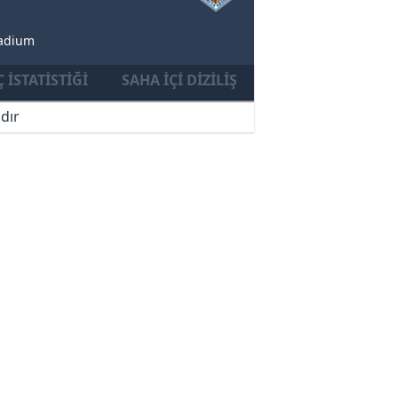
tadium
 İSTATISTIĞI
SAHA İÇI DIZILIŞ
dır