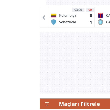
03:30
53
'
03:00
90
1
0
FC Dallas
Kolombiya
CA
0
1
Queretaro FC
Venezuela
CA
de
Maçları Filtrele