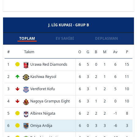
J. LIG KUPASI - GRUP B
TOPLAM
EV SAHIBI
DEPLASMAN
#
Takım
O
G
B
M
Av
P
1
Urawa Red Diamonds
6
5
0
1
6
15
2
Kashiwa Reysol
6
3
2
1
6
11
3
Ventforet Kofu
6
3
1
2
5
10
4
Nagoya Grampus Eight
6
3
1
2
0
10
5
Albirex Niigata
6
2
2
2
-1
8
6
Omiya Ardija
6
0
3
3
-6
3