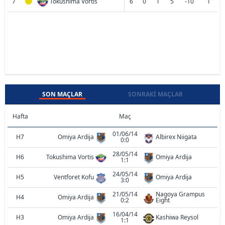
7
Tokushima Vortis
6
0
1
5
-10
1
SON MAÇLAR
SONRAKI MAÇLAR
Hafta
Maç
01/06/14
H7
Omiya Ardija
Albirex Niigata
0:0
28/05/14
H6
Tokushima Vortis
Omiya Ardija
1:1
24/05/14
H5
Ventforet Kofu
Omiya Ardija
3:0
21/05/14
Nagoya Grampus
H4
Omiya Ardija
0:2
Eight
16/04/14
H3
Omiya Ardija
Kashiwa Reysol
1:1