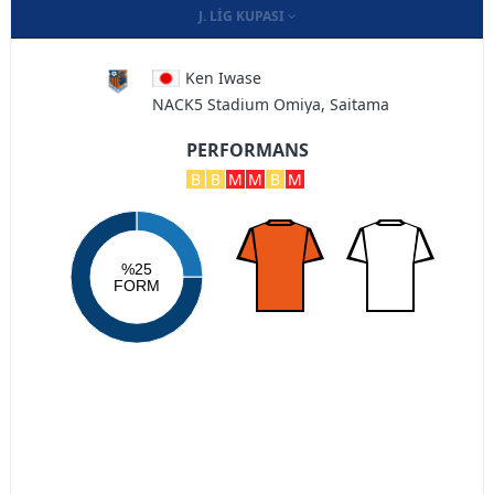
J. LIG KUPASI
Ken Iwase
NACK5 Stadium Omiya, Saitama
PERFORMANS
B
B
M
M
B
M
%25
FORM