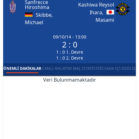
Sanfrecce
Kashiwa Reysol
Hiroshima
Ihara,
Skibbe,
Masami
Michael
09/10/14 - 13:00
2 : 0
1 : 0 1. Devre
1 : 0 2. Devre
ÖNEMLI DAKIKALAR
CANLI ANLATIM
MAÇ İSTATISTIĞI
SAHA İÇI DIZILIŞ
Veri Bulunmamaktadır