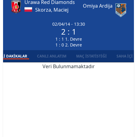
Urawa Red Diamonds
Omiya Ardija
Skorza, Maciej
02/04/14 - 13:30
2 : 1
1 : 1 1. Devre
1 : 0 2. Devre
LI DAKIKALAR
CANLI ANLATIM
MAÇ İSTATISTIĞI
SAHA İÇI D
Veri Bulunmamaktadır