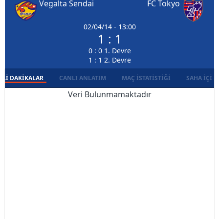
Vegalta Sendai
FC Tokyo
02/04/14 - 13:00
1 : 1
0 : 0 1. Devre
1 : 1 2. Devre
LI DAKIKALAR
CANLI ANLATIM
MAÇ İSTATISTIĞI
SAHA İÇI D
Veri Bulunmamaktadır