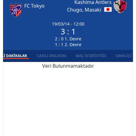
Kashima Antlers
FC Tokyo
Chugo, Masaki
19/03/14 - 12:00
3 : 1
2 : 0 1. Devre
1 : 1 2. Devre
LI DAKIKALAR
CANLI ANLATIM
MAÇ İSTATISTIĞI
SAHA İÇI D
Veri Bulunmamaktadır