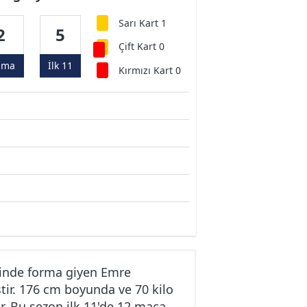
Sarı Kart 1
2
5
Çift Kart 0
ama
İlk 11
Kırmızı Kart 0
kinde forma giyen Emre
tir. 176 cm boyunda ve 70 kilo
r. Bu sezon ilk 11'de 12 maça