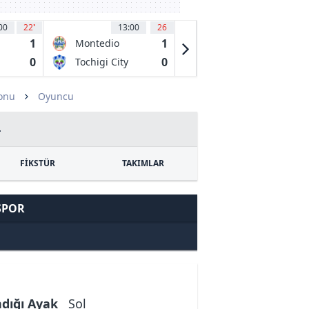
00
22
'
13:00
26
13:00
30
1
1
0
Montedio
Yanbian
Yamagata
Longding
0
0
0
a
Tochigi City
Shenzhen
FC
Juniors FC
zonu
Oyuncu
4
FİKSTÜR
TAKIMLAR
SPOR
ndığı Ayak
Sol