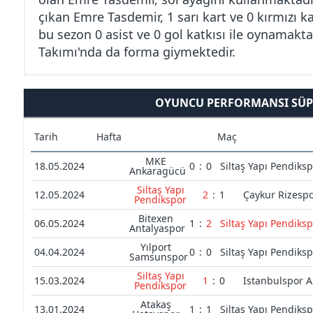
çıkan Emre Tasdemir, 1 sarı kart ve 0 kırmızı 
bu sezon 0 asist ve 0 gol katkısı ile oynamakta
Takımı'nda da forma giymektedir.
OYUNCU PERFORMANSI SÜPE
Tarih
Hafta
Maç
MKE
18.05.2024
0
:
0
Siltaş Yapı Pendiks
Ankaragücü
Siltaş Yapı
12.05.2024
2
:
1
Çaykur Rizesp
Pendikspor
Bitexen
06.05.2024
1
:
2
Siltaş Yapı Pendiks
Antalyaspor
Yılport
04.04.2024
0
:
0
Siltaş Yapı Pendiks
Samsunspor
Siltaş Yapı
15.03.2024
1
:
0
Istanbulspor 
Pendikspor
Atakaş
13.01.2024
1
:
1
Siltaş Yapı Pendiks