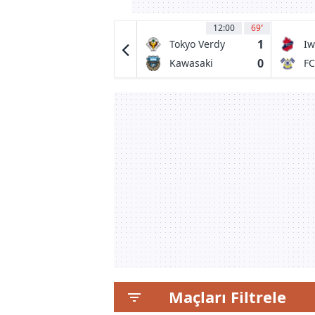
13:00
29
12:00
69
'
0
1
AD Marco 09
Tokyo Verdy
Iw
0
0
FC Pacos
Kawasaki
FC
Ferreira
Frontale
Maçları Filtrele