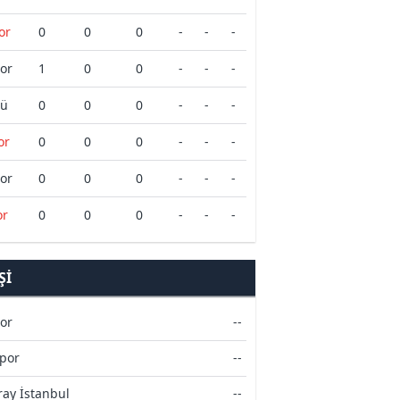
or
0
0
0
-
-
-
por
1
0
0
-
-
-
cü
0
0
0
-
-
-
or
0
0
0
-
-
-
por
0
0
0
-
-
-
or
0
0
0
-
-
-
ŞI
or
--
por
--
ray İstanbul
--