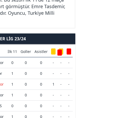
kart görmüştür. Emre Tasdemir,
dır. Oyuncu, Turkiye Milli
R LIG 23/24
İlk 11
Goller
Asistler
por
0
0
0
-
-
-
or
1
0
0
-
-
-
por
1
0
0
1
-
-
por
1
0
0
-
-
-
AS
0
0
0
-
-
-
por
1
0
0
-
-
-