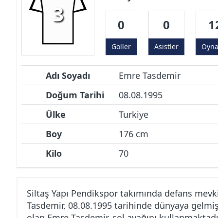
3
0
0
1
Goller
Asistler
Oyn
Adı Soyadı
Emre Tasdemir
Doğum Tarihi
08.08.1995
Ülke
Turkiye
Boy
176 cm
Kilo
70
Siltaş Yapı Pendikspor takımında defans mev
Tasdemir, 08.08.1995 tarihinde dünyaya gelmiş
olan Emre Tasdemir, sol ayağını kullanmaktadı