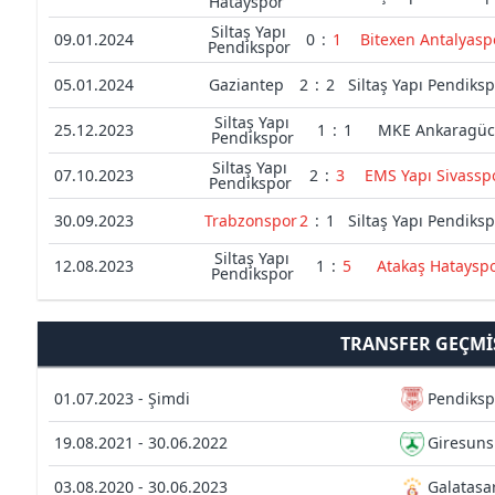
Hatayspor
Siltaş Yapı
09.01.2024
0
:
1
Bitexen Antalyasp
Pendikspor
05.01.2024
Gaziantep
2
:
2
Siltaş Yapı Pendiks
Siltaş Yapı
25.12.2023
1
:
1
MKE Ankaragü
Pendikspor
Siltaş Yapı
07.10.2023
2
:
3
EMS Yapı Sivassp
Pendikspor
30.09.2023
Trabzonspor
2
:
1
Siltaş Yapı Pendiks
Siltaş Yapı
12.08.2023
1
:
5
Atakaş Hataysp
Pendikspor
TRANSFER GEÇMI
01.07.2023 - Şimdi
Pendiksp
19.08.2021 - 30.06.2022
Giresuns
03.08.2020 - 30.06.2023
Galatasa