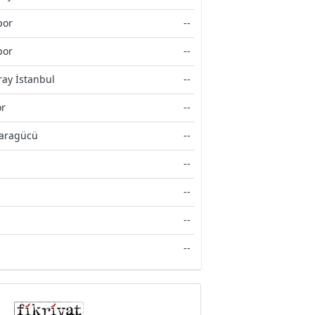
por
--
por
--
ray İstanbul
--
or
--
aragücü
--
--
--
--
--