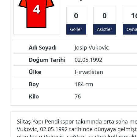
4
0
0
1
Goller
Asistler
Oyn
Adı Soyadı
Josip Vukovic
Doğum Tarihi
02.05.1992
Ülke
Hırvatístan
Boy
184 cm
Kilo
76
Siltaş Yapı Pendikspor takımında orta saha m
Vukovic, 02.05.1992 tarihinde dünyaya gelmişt
olan Josip Vukovic, sağ/sol ayağını kullanmakta