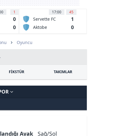
00
1
17:00
45
0
1
Servette FC
Chenois
0
0
Aktobe
zonu
Oyuncu
4
FİKSTÜR
TAKIMLAR
SPOR
landığı Ayak
Sağ/Sol