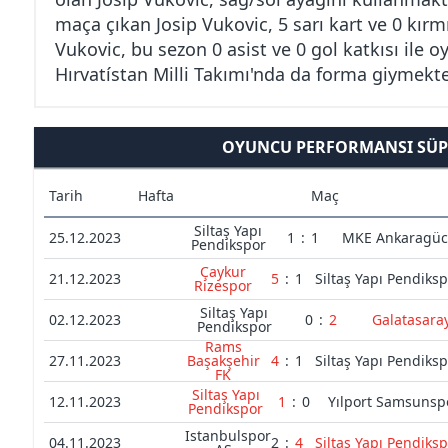
maça çıkan Josip Vukovic, 5 sarı kart ve 0 kırm
Vukovic, bu sezon 0 asist ve 0 gol katkısı ile
Hırvatístan Milli Takımı'nda da forma giymekte
OYUNCU PERFORMANSI SÜPE
Tarih
Hafta
Maç
Siltaş Yapı
25.12.2023
1
:
1
MKE Ankaragü
Pendikspor
Çaykur
21.12.2023
5
:
1
Siltaş Yapı Pendiks
Rizespor
Siltaş Yapı
02.12.2023
0
:
2
Galatasara
Pendikspor
Rams
27.11.2023
Başakşehir
4
:
1
Siltaş Yapı Pendiks
FK
Siltaş Yapı
12.11.2023
1
:
0
Yılport Samsunsp
Pendikspor
Istanbulspor
04.11.2023
2
:
4
Siltaş Yapı Pendiks