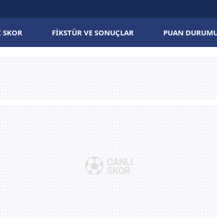
I SKOR
FIKSTÜR VE SONUÇLAR
PUAN DURUM