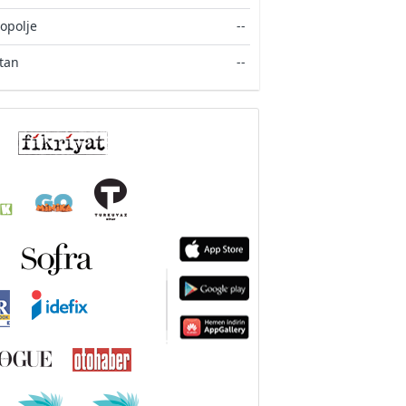
opolje
--
stan
--