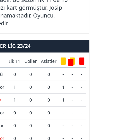
ızı kart görmüştür. Josip
 oynamaktadır. Oyuncu,
dir.
R LIG 23/24
İlk 11
Goller
Asistler
cü
0
0
0
-
-
-
por
1
0
0
1
-
-
y
1
0
0
1
-
-
por
0
0
0
-
-
-
or
0
0
0
-
-
-
por
0
0
0
-
-
-