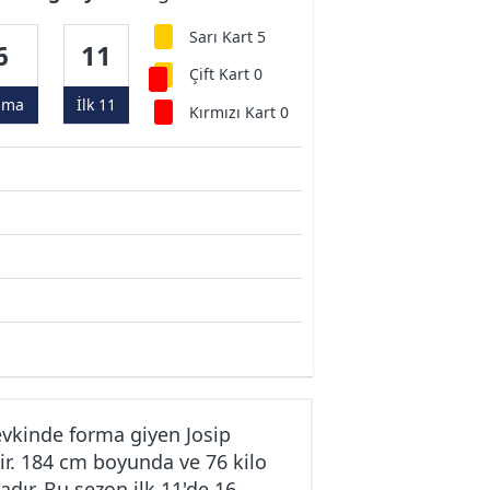
Sarı Kart 5
6
11
Çift Kart 0
ama
İlk 11
Kırmızı Kart 0
evkinde forma giyen Josip
ir. 184 cm boyunda ve 76 kilo
dır. Bu sezon ilk 11'de 16