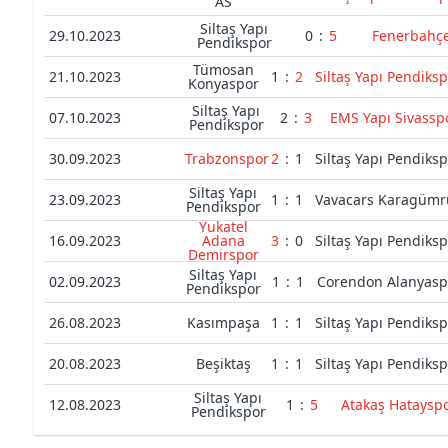
AS
Siltaş Yapı
29.10.2023
0
:
5
Fenerbahç
Pendikspor
Tümosan
21.10.2023
1
:
2
Siltaş Yapı Pendiks
Konyaspor
Siltaş Yapı
07.10.2023
2
:
3
EMS Yapı Sivassp
Pendikspor
30.09.2023
Trabzonspor
2
:
1
Siltaş Yapı Pendiks
Siltaş Yapı
23.09.2023
1
:
1
Vavacars Karagümr
Pendikspor
Yukatel
16.09.2023
Adana
3
:
0
Siltaş Yapı Pendiks
Demirspor
Siltaş Yapı
02.09.2023
1
:
1
Corendon Alanyasp
Pendikspor
26.08.2023
Kasımpaşa
1
:
1
Siltaş Yapı Pendiks
20.08.2023
Beşiktaş
1
:
1
Siltaş Yapı Pendiks
Siltaş Yapı
12.08.2023
1
:
5
Atakaş Hataysp
Pendikspor