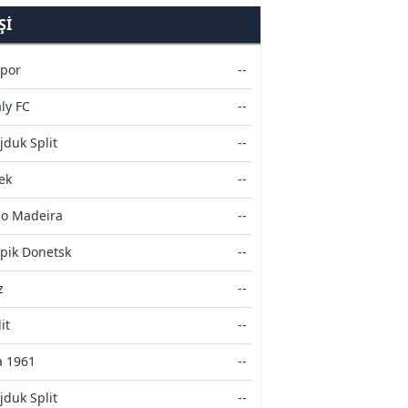
ŞI
spor
--
aly FC
--
duk Split
--
ek
--
mo Madeira
--
pik Donetsk
--
z
--
it
--
a 1961
--
duk Split
--