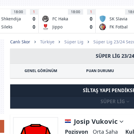
18:00
1
18:00
1
18:
0
0
 Shkendija
FC Haka
SK Slavia
racine
Valkeakoski
Prague B
0
0
 Sileks
Jippo
FK Fotbal
atovo
Trinec
Canlı Skor
Türkiye
Süper Lig
Süper Lig 23/24 Se
SÜPER LIG 23/2
GENEL GÖRÜNÜM
PUAN DURUMU
SILTAŞ YAPI PENDIK
SÜPER LIG
Josip Vukovic
Pozisyon
Orta Saha
Kul