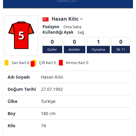
SÜPER LIG
Hasan Kilic
Pozisyon
Orta Saha
5
Kullandığı Ayak
Sağ
0
0
1
0
Goller
Asistler
Oynama
İlk 11
Sarı Kart 0
Çift Kart 0
Kırmızı Kart 0
Adı Soyadı
Hasan Kilic
Doğum Tarihi
27.07.1992
Ülke
Turkiye
Boy
180 cm
Kilo
74