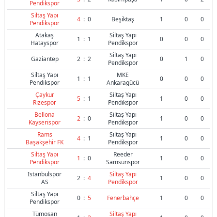
Pendikspor
Siltaş Yapı
4
:
0
Beşiktaş
1
0
0
Pendikspor
Atakaş
Siltaş Yapı
1
:
1
0
0
0
Hatayspor
Pendikspor
Siltaş Yapı
Gaziantep
2
:
2
0
1
0
Pendikspor
Siltaş Yapı
MKE
1
:
1
0
0
0
Pendikspor
Ankaragücü
Çaykur
Siltaş Yapı
5
:
1
1
0
0
Rizespor
Pendikspor
Bellona
Siltaş Yapı
2
:
0
1
0
0
Kayserispor
Pendikspor
Rams
Siltaş Yapı
4
:
1
1
0
0
Başakşehir FK
Pendikspor
Siltaş Yapı
Reeder
1
:
0
1
0
0
Pendikspor
Samsunspor
Istanbulspor
Siltaş Yapı
2
:
4
1
0
0
AS
Pendikspor
Siltaş Yapı
0
:
5
Fenerbahçe
1
0
0
Pendikspor
Tümosan
Siltaş Yapı