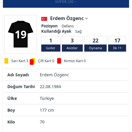
SÜPER LIG
Erdem Özgenc
Pozisyon
Defans
19
Kullandığı Ayak
Sağ
1
3
22
17
Goller
Asistler
Oynama
İlk 11
Sarı Kart 3
Çift Kart 0
Kırmızı Kart 0
Adı Soyadı
Erdem Özgenc
Doğum Tarihi
22.08.1984
Ülke
Türkiye
Boy
177 cm
Kilo
70