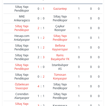
Siltaş Yapı
0
:
1
Gaziantep
1
0
0
Pendikspor
MKE
Siltaş Yapı
0
:
0
1
0
0
Ankaragücü
Pendikspor
Siltaş Yapı
Çaykur
2
:
1
1
0
0
Pendikspor
Rizespor
Hesap.com
Siltaş Yapı
1
:
2
1
0
1
Antalyaspor
Pendikspor
Siltaş Yapı
Bellona
1
:
2
1
0
0
Pendikspor
Kayserispor
Siltaş Yapı
Rams
2
:
3
0
0
0
Pendikspor
Başakşehir FK
Siltaş Yapı
Istanbulspor
1
:
0
0
0
0
Pendikspor
AS
Siltaş Yapı
Tümosan
0
:
2
1
0
0
Pendikspor
Konyaspor
Özbelesan
Siltaş Yapı
4
:
1
1
0
0
Sivasspor
Pendikspor
Corendon
Siltaş Yapı
1
:
1
1
0
0
Alanyaspor
Pendikspor
Siltaş Yapı
3
:
2
Kasımpaşa
1
0
2