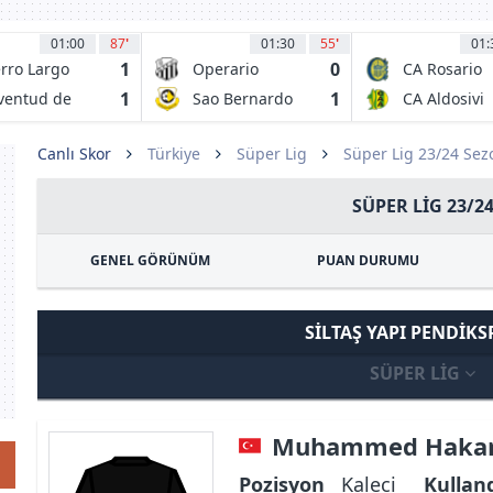
01:00
87
'
01:30
55
'
01:
1
0
rro Largo
Operario
CA Rosario
Ferroviario EC
Central
1
1
ventud de
Sao Bernardo
CA Aldosivi
PR
s Piedras
FC
Canlı Skor
Türkiye
Süper Lig
Süper Lig 23/24 Se
SÜPER LIG 23/2
GENEL GÖRÜNÜM
PUAN DURUMU
SILTAŞ YAPI PENDIK
SÜPER LIG
Muhammed Hakan
Pozisyon
Kaleci
Kullan