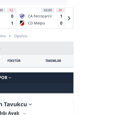
30
52
02:00
36
02:00
41
'
0
1
0
CA Ferrocarril
Orlando Pride
Midland
1
0
1
CD Maipu
Racing
Louisville FC
zonu
Oyuncu
4
FİKSTÜR
TAKIMLAR
SPOR
 Tavukcu
dığı Ayak
--