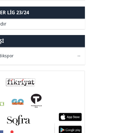
R LIG 23/24
dır
ŞI
dikspor
--