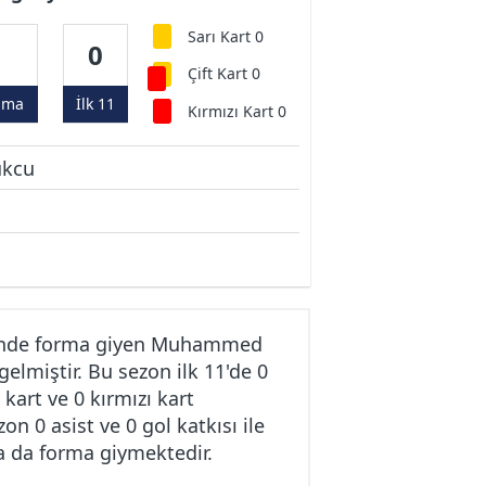
Sarı Kart 0
0
0
Çift Kart 0
ama
İlk 11
Kırmızı Kart 0
kcu
vkinde forma giyen Muhammed
lmiştir. Bu sezon ilk 11'de 0
art ve 0 kırmızı kart
0 asist ve 0 gol katkısı ile
a da forma giymektedir.