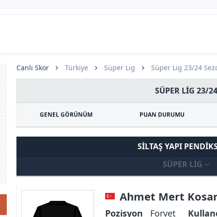
Canlı Skor
Türkiye
Süper Lig
Süper Lig 23/24 Se
SÜPER LIG 23/2
GENEL GÖRÜNÜM
PUAN DURUMU
SILTAŞ YAPI PENDIK
SÜPER LIG
Ahmet Mert Kosa
Pozisyon
Forvet
Kullan