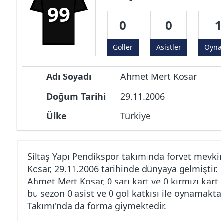
99
0
0
Goller
Asistler
Oyn
Adı Soyadı
Ahmet Mert Kosar
Doğum Tarihi
29.11.2006
Ülke
Türkiye
Siltaş Yapı Pendikspor takımında forvet mev
Kosar, 29.11.2006 tarihinde dünyaya gelmiştir.
Ahmet Mert Kosar, 0 sarı kart ve 0 kırmızı kar
bu sezon 0 asist ve 0 gol katkısı ile oynamakta
Takımı'nda da forma giymektedir.