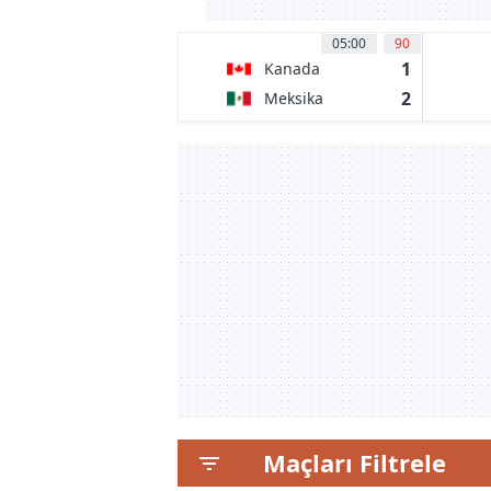
05:00
90
1
Kanada
2
Meksika
Maçları Filtrele