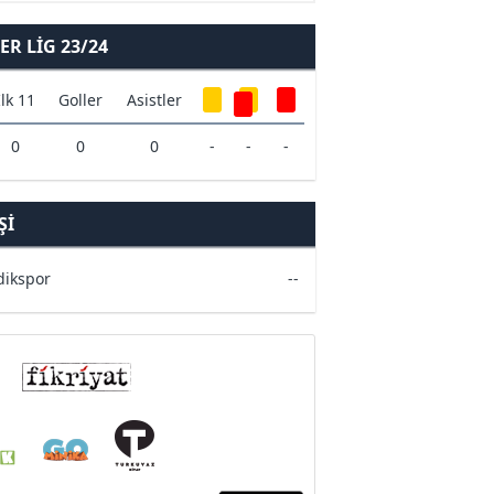
R LIG 23/24
İlk 11
Goller
Asistler
0
0
0
-
-
-
ŞI
dikspor
--