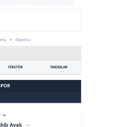
zonu
Oyuncu
4
FİKSTÜR
TAKIMLAR
SPOR
r
dığı Ayak
--