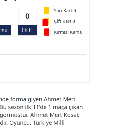
Sarı Kart 0
1
0
Çift Kart 0
ama
İlk 11
Kırmızı Kart 0
kinde forma giyen Ahmet Mert
 Bu sezon ilk 11'de 1 maça çıkan
t görmüştür. Ahmet Mert Kosar,
dır. Oyuncu, Türkiye Milli