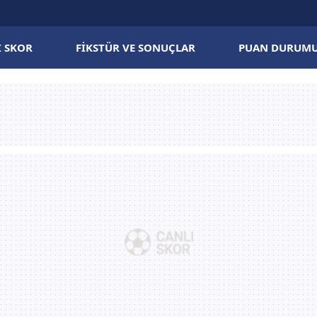
I SKOR
FIKSTÜR VE SONUÇLAR
PUAN DURUM