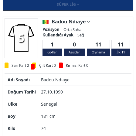
SÜPER LIG
Badou Ndiaye
Pozisyon
Orta Saha
5
Kullandığı Ayak
Sağ
1
0
11
11
Goller
Asistler
Oynama
İlk 11
Sarı Kart 2
Çift Kart 0
Kırmızı Kart 0
Adı Soyadı
Badou Ndiaye
Doğum Tarihi
27.10.1990
Ülke
Senegal
Boy
181 cm
Kilo
74