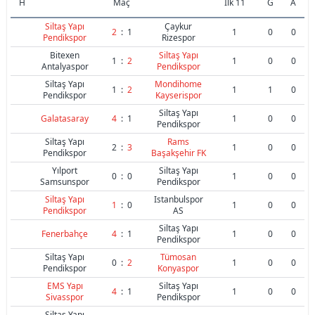
H
Maç
İlk 11
G
A
Siltaş Yapı
Çaykur
2
:
1
1
0
0
Pendikspor
Rizespor
Bitexen
Siltaş Yapı
1
:
2
1
0
0
Antalyaspor
Pendikspor
Siltaş Yapı
Mondihome
1
:
2
1
1
0
Pendikspor
Kayserispor
Siltaş Yapı
Galatasaray
4
:
1
1
0
0
Pendikspor
Siltaş Yapı
Rams
2
:
3
1
0
0
Pendikspor
Başakşehir FK
Yılport
Siltaş Yapı
0
:
0
1
0
0
Samsunspor
Pendikspor
Siltaş Yapı
Istanbulspor
1
:
0
1
0
0
Pendikspor
AS
Siltaş Yapı
Fenerbahçe
4
:
1
1
0
0
Pendikspor
Siltaş Yapı
Tümosan
0
:
2
1
0
0
Pendikspor
Konyaspor
EMS Yapı
Siltaş Yapı
4
:
1
1
0
0
Sivasspor
Pendikspor
Siltaş Yapı