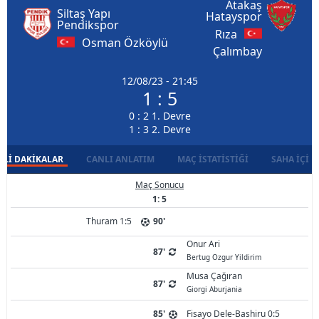
Atakaş
Siltaş Yapı
Hatayspor
Pendikspor
Rıza
Osman Özköylü
Çalımbay
12/08/23 - 21:45
1 : 5
0 : 2 1. Devre
1 : 3 2. Devre
LI DAKIKALAR
CANLI ANLATIM
MAÇ İSTATISTIĞI
SAHA İÇI D
Maç Sonucu
1: 5
Thuram 1:5
90'
Onur Ari
87'
Bertug Ozgur Yildirim
Musa Çağıran
87'
Giorgi Aburjania
85'
Fisayo Dele-Bashiru 0:5