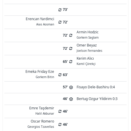
73'
Erencan Yardimci
72'
Aias Aosman
Armin Hodzic
72'
Gorkem Saglam
Omer Beyaz
72'
Joelson Fernandes
Kerim Alıcı
65'
Kamil Çörekçi
Emeka Friday Eze
63'
Gorkem Bitin
57'
Fisayo Dele-Bashiru 0:4
46'
Bertug Ozgur Yildirim 0:3
Emre Taşdemir
46'
Halil Akbunar
Oscar Romero
46'
Georgios Tzavellas