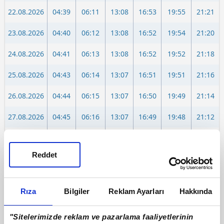
22.08.2026
04:39
06:11
13:08
16:53
19:55
21:21
23.08.2026
04:40
06:12
13:08
16:52
19:54
21:20
24.08.2026
04:41
06:13
13:08
16:52
19:52
21:18
25.08.2026
04:43
06:14
13:07
16:51
19:51
21:16
26.08.2026
04:44
06:15
13:07
16:50
19:49
21:14
27.08.2026
04:45
06:16
13:07
16:49
19:48
21:12
28.08.2026
04:46
06:17
13:06
16:49
19:46
21:10
Reddet
29.08.2026
04:48
06:18
13:06
16:48
19:45
21:09
30.08.2026
04:49
06:18
13:06
16:47
19:43
21:07
Rıza
Bilgiler
Reklam Ayarları
Hakkında
31.08.2026
04:50
06:19
13:06
16:46
19:42
21:05
"Sitelerimizde reklam ve pazarlama faaliyetlerinin
01.09.2026
04:52
06:20
13:05
16:45
19:40
21:03