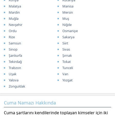
Konya
Kütahya
Malatya
Manisa
Mardin
Mersin
Muğla
Muş
Nevşehir
Niğde
Ordu
Osmaniye
Rize
Sakarya
Samsun
Siirt
Sinop
Sivas
Şanlıurfa
Şırnak
Tekirdağ
Tokat
Trabzon
Tunceli
Uşak
Van
Yalova
Yozgat
Zonguldak
Cuma Namazı Hakkında
Cuma şartlarını kendilerinde toplayan kimseler için iki