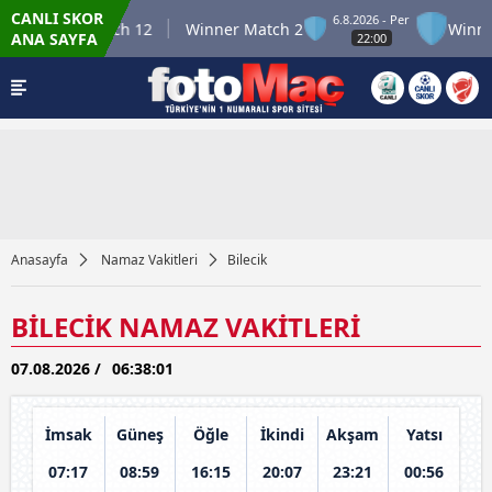
CANLI SKOR
6.8.2026 - Per
Winner Match 12
Winner Match 2
Winner 
ANA SAYFA
22:00
Anasayfa
Namaz Vakitleri
Bilecik
BİLECİK NAMAZ VAKİTLERİ
07.08.2026 /
06:38:01
İmsak
Güneş
Öğle
İkindi
Akşam
Yatsı
07:17
08:59
16:15
20:07
23:21
00:56