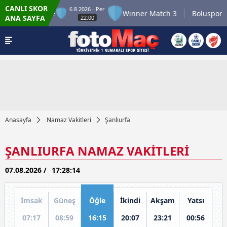
CANLI SKOR
6.8.2026 - Per
inner Match 2
Winner Match 3
Boluspor
ANA SAYFA
22:00
Anasayfa
Namaz Vakitleri
Şanlıurfa
ŞANLIURFA NAMAZ VAKİTLERİ
07.08.2026 /
17:28:14
İmsak
Güneş
Öğle
İkindi
Akşam
Yatsı
07:17
08:59
16:15
20:07
23:21
00:56