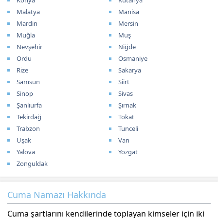
Konya
Kütahya
Malatya
Manisa
Mardin
Mersin
Muğla
Muş
Nevşehir
Niğde
Ordu
Osmaniye
Rize
Sakarya
Samsun
Siirt
Sinop
Sivas
Şanlıurfa
Şırnak
Tekirdağ
Tokat
Trabzon
Tunceli
Uşak
Van
Yalova
Yozgat
Zonguldak
Cuma Namazı Hakkında
Cuma şartlarını kendilerinde toplayan kimseler için iki