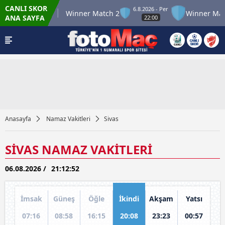
CANLI SKOR
6.8.2026 - Per
er Match 12
Winner Match 2
Winner Match
ANA SAYFA
22:00
Anasayfa
Namaz Vakitleri
Sivas
SİVAS NAMAZ VAKİTLERİ
06.08.2026 /
21:12:52
İmsak
Güneş
Öğle
İkindi
Akşam
Yatsı
07:16
08:58
16:15
20:08
23:23
00:57