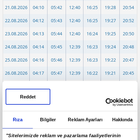
21.08.2026
04:10
05:42
12:40
16:25
19:28
20:54
22.08.2026
04:12
05:43
12:40
16:25
19:27
20:52
23.08.2026
04:13
05:44
12:40
16:24
19:25
20:50
24.08.2026
04:14
05:45
12:39
16:23
19:24
20:48
25.08.2026
04:16
05:46
12:39
16:23
19:22
20:47
26.08.2026
04:17
05:47
12:39
16:22
19:21
20:45
27.08.2026
04:18
05:48
12:39
16:21
19:19
20:43
Reddet
28.08.2026
04:20
05:49
12:38
16:20
19:18
20:41
29.08.2026
04:21
05:50
12:38
16:19
19:16
20:39
Rıza
Bilgiler
Reklam Ayarları
Hakkında
30.08.2026
04:22
05:51
12:38
16:18
19:15
20:37
"Sitelerimizde reklam ve pazarlama faaliyetlerinin
31.08.2026
04:23
05:52
12:37
16:18
19:13
20:36