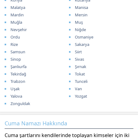
Konya
Kütahya
Malatya
Manisa
Mardin
Mersin
Muğla
Muş
Nevşehir
Niğde
Ordu
Osmaniye
Rize
Sakarya
Samsun
Siirt
Sinop
Sivas
Şanlıurfa
Şırnak
Tekirdağ
Tokat
Trabzon
Tunceli
Uşak
Van
Yalova
Yozgat
Zonguldak
Cuma Namazı Hakkında
Cuma şartlarını kendilerinde toplayan kimseler için iki