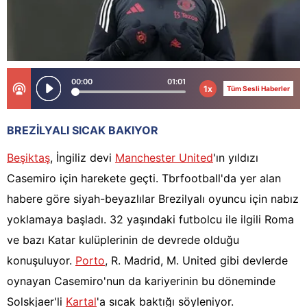
00:00
01:01
1x
Tüm Sesli Haberler
BREZİLYALI SICAK BAKIYOR
Beşiktaş
, İngiliz devi
Manchester United
'ın yıldızı
Casemiro için harekete geçti. Tbrfootball'da yer alan
habere göre siyah-beyazlılar Brezilyalı oyuncu için nabız
yoklamaya başladı. 32 yaşındaki futbolcu ile ilgili Roma
ve bazı Katar kulüplerinin de devrede olduğu
konuşuluyor.
Porto
, R. Madrid, M. United gibi devlerde
oynayan Casemiro'nun da kariyerinin bu döneminde
Solskjaer'li
Kartal
'a sıcak baktığı söyleniyor.