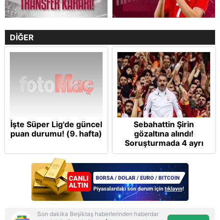
DİĞER
İşte Süper Lig'de güncel
Sebahattin Şirin
puan durumu! (9. hafta)
gözaltına alındı!
Soruşturmada 4 ayrı
suçlama var
Son dakika Beşiktaş haberlerinden haberdar