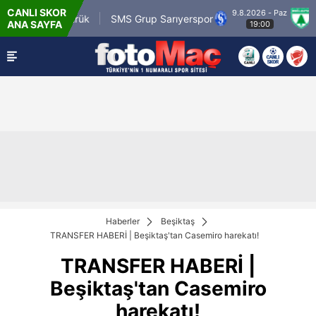
CANLI SKOR
9.8.2026 - Paz
m.tr Karagümrük
SMS Grup Sarıyerspor
Muğl
ANA SAYFA
19:00
Haberler
Beşiktaş
TRANSFER HABERİ | Beşiktaş'tan Casemiro harekatı!
TRANSFER HABERİ |
Beşiktaş'tan Casemiro
harekatı!