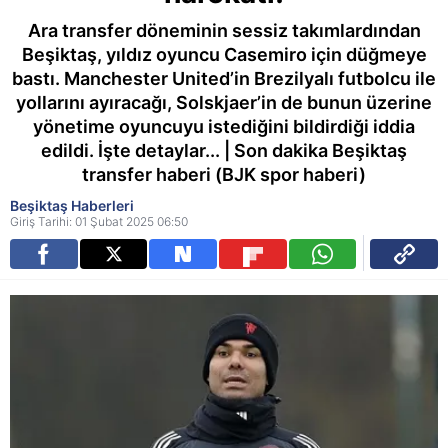
Ara transfer döneminin sessiz takımlardından
Beşiktaş, yıldız oyuncu Casemiro için düğmeye
bastı. Manchester United’in Brezilyalı futbolcu ile
yollarını ayıracağı, Solskjaer’in de bunun üzerine
yönetime oyuncuyu istediğini bildirdiği iddia
edildi. İşte detaylar... | Son dakika Beşiktaş
transfer haberi (BJK spor haberi)
Beşiktaş Haberleri
Giriş Tarihi: 01 Şubat 2025 06:50