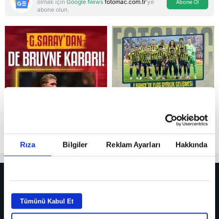
olmak için
Google News
fotomac.com.tr
'ye
Abone Ol
abone olun.
Reddet
Rıza
Bilgiler
Reklam Ayarları
Hakkında
HER YERDE!
Fenerbahçe’de sürpriz ayrılık ihtimali! Devre arasında gelmişti
Tümünü Kabul Et
Fenerbahçe’nin yeni transferi Mason Greenwood için olay sözler!