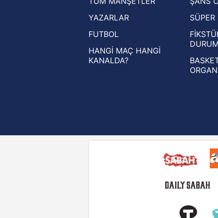
TÜM MANŞETLER
ŞANS 
UEFA Şampiyonlar Ligi haberleri
YAZARLAR
SÜPER 
UEFA Avrupa Ligi haberleri
FUTBOL
FİKSTÜ
UEFA Konferans Ligi haberleri
DURU
HANGİ MAÇ HANGİ
KANALDA?
BASKET
ORGAN