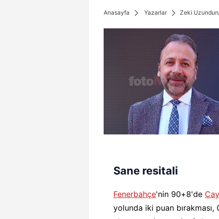
Anasayfa
Yazarlar
Zeki Uzundur
Sane resitali
Fenerbahçe
'nin 90+8'de
Çay
yolunda iki puan bırakması, 