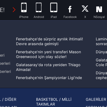
E!
iPhone
Android
iPad
Facebook
X
NSosyal
Fenerbahçe'de sürpriz ayrılık ihtimali!
Lamin
Devre arasında gelmişti
sonras
Fenerbahçe'nin yeni transferi Mason
Dünya
eri
Greenwood için olay sözler!
Galata
erleri
Galatasaray'da rota yeniden Thiago
Cole P
Almada!
berleri
Dünya 
Fenerbahçe'nin Şampiyonlar Ligi'nde
cephe
muhtemel rakibi belli oldu! Gornik
2026 
Zabrze'yi elerlerse...
şampi
İspanya-Arjantin finalinin ardından dış
Herna
 / DİĞER
BASKETBOL / MİLLİ
GALERİLER
basından gündem olan manşetler!
ekiple
TAKIMLAR