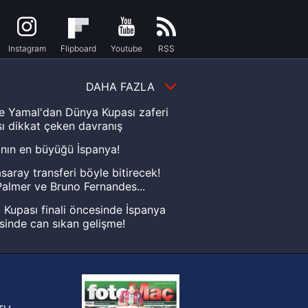
Instagram
Flipboard
Youtube
RSS
DAHA FAZLA
e Yamal'dan Dünya Kupası zaferi
ı dikkat çeken davranış
nın en büyüğü İspanya!
saray transferi böyle bitirecek!
almer ve Bruno Fernandes...
Kupası finali öncesinde İspanya
sinde can sıkan gelişme!
FIFA Dünya Kupası'nı kazanana
yonluk yüzüğü verilecek
n Crespo, Meksika Ligi
rinden Atlas'ın yeni teknik direktörü