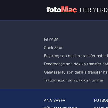
HER YERD
FitYAŞA
Canlı Skor
Beşiktaş son dakika transfer haberl
Fenerbahçe son dakika transfer hab
Galatasaray son dakika transfer ha
Trabzonspor son dakika transfer
haberleri
Trendyol Süper Lig haberleri
ANA SAYFA
FUTBOL
Ziraat Türkiye Kupası haberleri