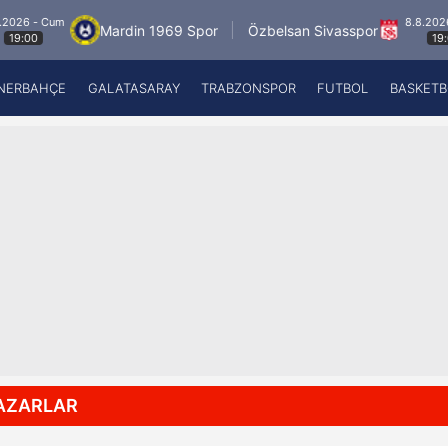
Cum
8.8.2026 - Cum
Mardin 1969 Spor
Özbelsan Sivasspor
19:00
NERBAHÇE
GALATASARAY
TRABZONSPOR
FUTBOL
BASKETB
Beşiktaş
A
Fenerbahçe
A
Galatasaray
A
Trabzonspor
A
Futbol
A
Basketbol
Ziraat Türkiye Kupası
DİZİ
Diğer Sporlar
AZARLAR