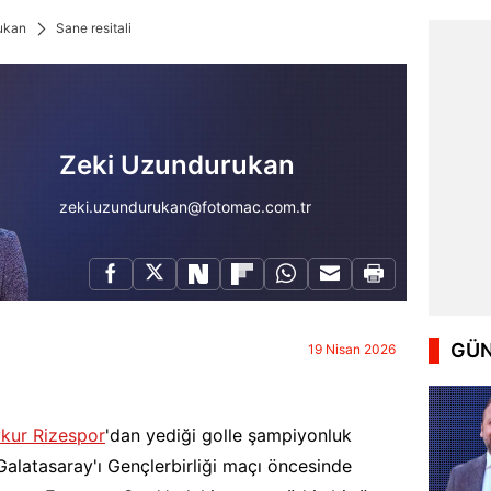
ukan
Sane resitali
Zeki Uzundurukan
zeki.uzundurukan@fotomac.com.tr
GÜN
19 Nisan 2026
kur Rizespor
'dan yediği golle şampiyonluk
Galatasaray'ı Gençlerbirliği maçı öncesinde