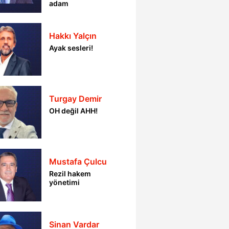
adam
Hakkı Yalçın
Ayak sesleri!
Turgay Demir
OH değil AHH!
Mustafa Çulcu
Rezil hakem
yönetimi
Sinan Vardar