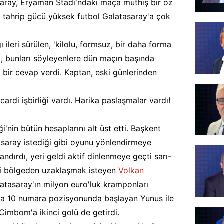
saray, Eryaman Stadı'ndaki maça müthiş bir öz
u tahrip gücü yüksek futbol Galatasaray'a çok
ileri sürülen, 'kilolu, formsuz, bir daha forma
i, bunları söyleyenlere dün maçın başında
bi bir cevap verdi. Kaptan, eski günlerinden
rdi işbirliği vardı. Harika paslaşmalar vardı!
i'nin bütün hesaplarını alt üst etti. Başkent
atasaray istediği gibi oyunu yönlendirmeye
andırdı, yeri geldi aktif dinlenmeye geçti sarı-
keli bölgeden uzaklaşmak isteyen
Volkan
alatasaray'ın milyon euro'luk kramponları
aça 10 numara pozisyonunda başlayan Yunus ile
mbom'a ikinci golü de getirdi.