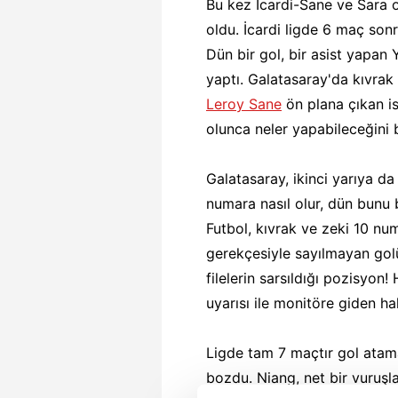
Bu kez İcardi-Sane ve Sara o
oldu. İcardi ligde 6 maç sonr
Dün bir gol, bir asist yapan 
yaptı. Galatasaray'da kıvrak
Leroy Sane
ön plana çıkan is
olunca neler yapabileceğini 
Galatasaray, ikinci yarıya d
numara nasıl olur, dün bunu 
Futbol, kıvrak ve zeki 10 num
gerekçesiyle sayılmayan golü
filelerin sarsıldığı pozisyo
uyarısı ile monitöre giden ha
Ligde tam 7 maçtır gol atam
bozdu. Niang, net bir vuruşl