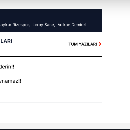
isel verileriniz işlenmekte olup gerekli olan çerezler bilgi toplum
 çerezler, sitemizin daha işlevsel kılınması ve kişiselleştirilmes
 yapılması, amaçlarıyla sınırlı olarak açık rızanız dahilinde kulla
aykur Rizespor,
Leroy Sane,
Volkan Demirel
aşağıda yer alan panel vasıtasıyla belirleyebilirsiniz. Çerezlere iliş
ILARI
lgilendirme Metnimizi
ziyaret edebilirsiniz.
TÜM YAZILARI
Korunması Kanunu uyarınca hazırlanmış Aydınlatma Metnimizi okum
 çerezlerle ilgili bilgi almak için lütfen
tıklayınız
.
erin!!
oynamaz!!