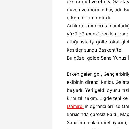
ekstra motive etmiş. Galata
güven ve moralle başladı. B
erken bir gol getirdi.
Artık raf ömrünü tamamladığı 
yüzü göremez' denilen İcard
attığı usta işi golle tokat gi
kesitler sundu Başkent'te!
Bu güzel golde Sane-Yunus-İca
Erken gelen gol, Gençlerbirliğ
ekibinin direnci kırıldı. Gal
başladı. Yeri geldi oyunu hızl
kırmızılı takım. Ligde tehli
Demirel
'in öğrencileri ise G
karşısında çaresiz kaldı. M
Sane'nin mükemmel uyumu, Ci