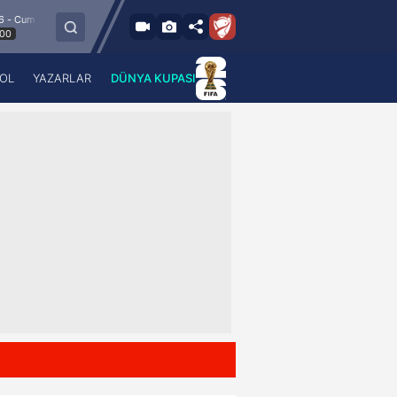
8.8.2026 - Cum
Esenler Erokspor
Hesap.com Antalyaspor
21:30
OL
YAZARLAR
DÜNYA KUPASI
 Haber
A Haber Radyo
 Spor
A Spor Radyo
TV
A News Radio
2TV
Radyo Turkuvaz
para
Turkuvaz Romantik
Turkuvaz Efsane
Vav Tv
Radyo Soft
Radyo Energy
Turkuvaz Anadolu