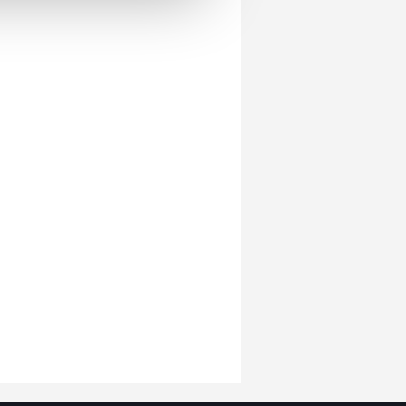
u hizmetlerinin sunulması
i ve sizlere yönelik
nılacaktır.
kin detaylı bilgi için Ayarlar
ak ve sitemizde ilgili