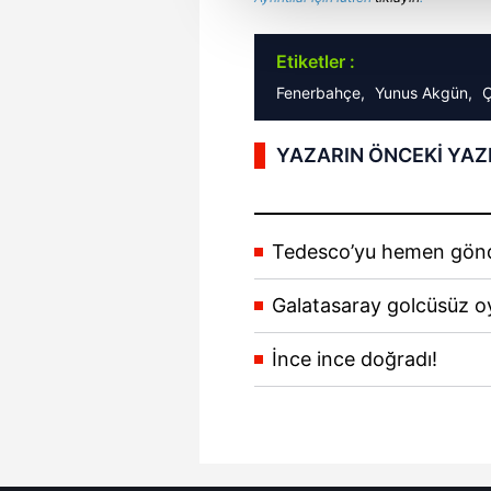
çerezler vasıtasıyla çeşitli kiş
amacıyla kullanılmaktadır. Diğer
Etiketler :
reklam/pazarlama faaliyetlerinin
Fenerbahçe,
Yunus Akgün,
Ç
Çerezlere ilişkin tercihlerinizi 
YAZARIN ÖNCEKİ YAZ
butonuna tıklayabilir,
Çerez Bi
6698 sayılı Kişisel Verilerin 
mevzuata uygun olarak kullanılan
Tedesco’yu hemen gönd
Galatasaray golcüsüz 
İnce ince doğradı!