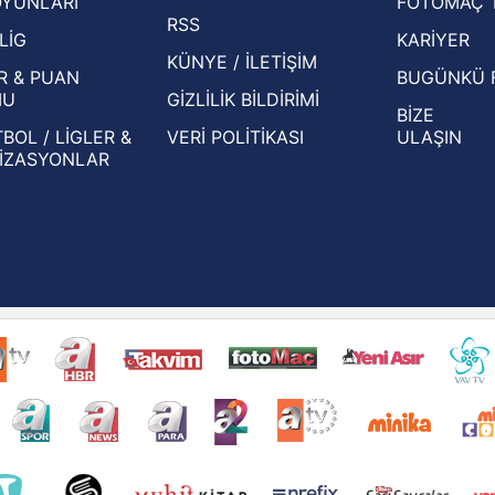
OYUNLARI
FOTOMAÇ 
Beşiktaş'ın UEFA Avrupa Ligi'nde 3. Ön
oldu
RSS
Eleme Turu muhtemel rakipleri belli oldu!
LİG
KARİYER
KÜNYE / İLETİŞİM
R & PUAN
BUGÜNKÜ 
MU
GİZLİLİK BİLDİRİMİ
BİZE
BOL / LİGLER &
VERİ POLİTİKASI
ULAŞIN
İZASYONLAR