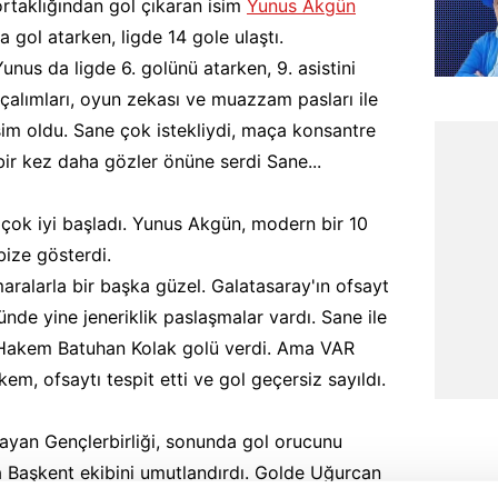
rtaklığından gol çıkaran isim
Yunus Akgün
a gol atarken, ligde 14 gole ulaştı.
Yunus da ligde 6. golünü atarken, 9. asistini
 çalımları, oyun zekası ve muazzam pasları ile
im oldu. Sane çok istekliydi, maça konsantre
bir kez daha gözler önüne serdi Sane...
a çok iyi başladı. Yunus Akgün, modern bir 10
bize gösterdi.
aralarla bir başka güzel. Galatasaray'ın ofsayt
nde yine jeneriklik paslaşmalar vardı. Sane ile
n! Hakem Batuhan Kolak golü verdi. Ama VAR
kem, ofsaytı tespit etti ve gol geçersiz sayıldı.
ayan Gençlerbirliği, sonunda gol orucunu
a Başkent ekibini umutlandırdı. Golde Uğurcan