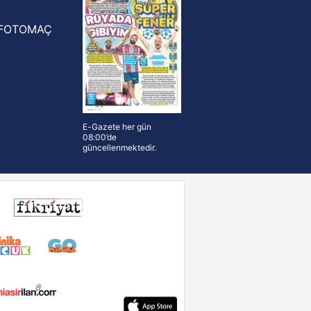
FOTOMAÇ
E-Gazete her gün
08:00’de
güncellenmektedir.