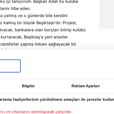
nkü iyi tanıyorum. Başkan Adalı bu kulübe
arını hibe eden.
za yatmış ve o günlerde bile kendini
z kalmış bir büyük Beşiktaşlı'dır. Projesi;
ıracak, bankalara olan borçları bitirip kulübü
 kurtaracak, Beşiktaş'a yeni araziler
transferler yapma imkanı sağlayacak bir
SİDİR…
rlar" geyiği yapacak olanlar yine yapsınlar ama
-pörçük bir araziden müthiş bir projeyle,
lir elde etme imkanı ortaya çıkarılmıştır. Bu
llık tecrübeyle söylüyorum; bu projeye destek
Bilgiler
Reklam Ayarları
vidir.
aberin tüm hakları Turkuvaz Medya Grubu’na aittir. Kaynak
rlama faaliyetlerinin yürütülmesi amaçları ile çerezler kullan
se dahi köşe yazısı/haberin tamamı ya da bir bölümü kesinlikle
yıcı ve cihazlarını tanımlayarak çalışırlar.