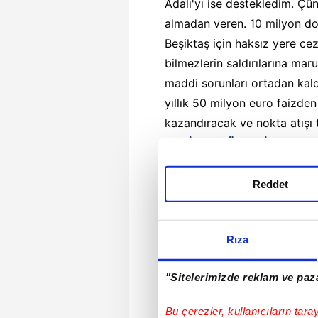
Adalı'yı ise destekledim. Çü
almadan veren. 10 milyon dol
Beşiktaş için haksız yere ce
bilmezlerin saldırılarına maru
maddi sorunları ortadan kald
yıllık 50 milyon euro faizden
kazandıracak ve nokta atışı 
YENİDEN YÜKSELİŞ PROJE
"Beşiktaş'ın mallarını satıyo
kazın ayağı öyle değil. Bölük
Reddet
maksimum 200 milyon euro ge
büyük bir başarıdır ve 40 yı
Rıza
vermek her Beşiktaşlının göre
Yasal Uyarı:
Yayınlanan köşe yazısı/h
"Sitelerimizde reklam ve paza
gösterilse veya habere aktif link veril
kullanılamaz.
Bu çerezler, kullanıcıların tara
Ayrıntılar için lütfen
tıklayın
.