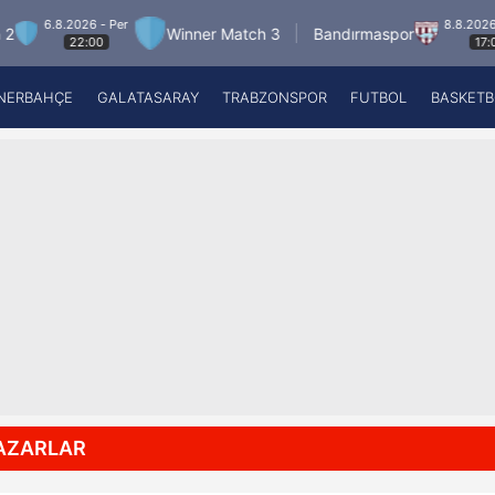
.8.2026 - Per
8.8.2026 - Cum
Winner Match 3
Bandırmaspor
22:00
17:00
NERBAHÇE
GALATASARAY
TRABZONSPOR
FUTBOL
BASKETB
Beşiktaş
A
Fenerbahçe
A
Galatasaray
A
Trabzonspor
A
Futbol
A
Basketbol
Ziraat Türkiye Kupası
DİZİ
Diğer Sporlar
AZARLAR