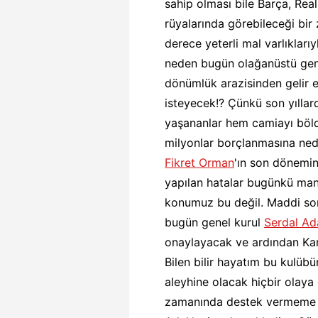
sahip olması bile Barça, Rea
rüyalarında görebileceği bir
derece yeterli mal varlıkları
neden bugün olağanüstü gene
dönümlük arazisinden gelir 
isteyecek!? Çünkü son yılla
yaşananlar hem camiayı böld
milyonlar borçlanmasına ned
Fikret Orman
'ın son dönemin
yapılan hatalar bugünkü manz
konumuz bu değil. Maddi soru
bugün genel kurul
Serdal Ada
onaylayacak ve ardından Kar
Bilen bilir hayatım bu kulüb
aleyhine olacak hiçbir olay
zamanında destek vermeme s