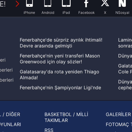
E!
iPhone
Android
iPad
Facebook
X
NSosyal
Fenerbahçe'de sürpriz ayrılık ihtimali!
Lamin
Devre arasında gelmişti
sonras
Fenerbahçe'nin yeni transferi Mason
Dünya
eri
Greenwood için olay sözler!
Galata
erleri
Galatasaray'da rota yeniden Thiago
Cole P
Almada!
berleri
Dünya 
Fenerbahçe'nin Şampiyonlar Ligi'nde
cephe
muhtemel rakibi belli oldu! Gornik
2026 
Zabrze'yi elerlerse...
şampi
İspanya-Arjantin finalinin ardından dış
Herna
 / DİĞER
BASKETBOL / MİLLİ
GALERİLER
basından gündem olan manşetler!
ekiple
TAKIMLAR
OYUNLARI
FOTOMAÇ 
Beşiktaş'ın UEFA Avrupa Ligi'nde 3. Ön
oldu
RSS
Eleme Turu muhtemel rakipleri belli oldu!