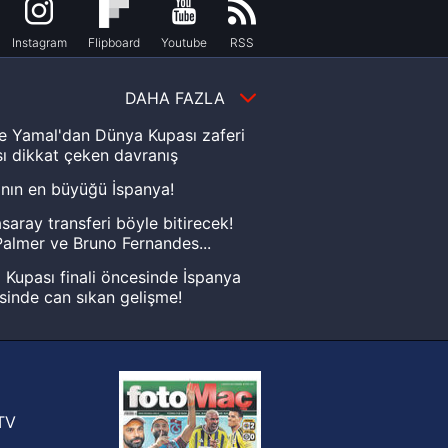
Instagram
Flipboard
Youtube
RSS
DAHA FAZLA
e Yamal'dan Dünya Kupası zaferi
ı dikkat çeken davranış
nın en büyüğü İspanya!
saray transferi böyle bitirecek!
almer ve Bruno Fernandes...
Kupası finali öncesinde İspanya
sinde can sıkan gelişme!
FIFA Dünya Kupası'nı kazanana
yonluk yüzüğü verilecek
n Crespo, Meksika Ligi
rinden Atlas'ın yeni teknik direktörü
TV