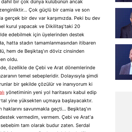
l dahil bir çok dünya kulübünün ancak
 zenginliktir… Çok güçlü bir camia ve son
yla gerçek bir dev var karşımızda. Peki bu dev
l kurul yapacak ve Dikilitaş'taki 20
elde edebilmek için üyelerinden destek
rda, hatta stadın tamamlanmasından itibaren
ü, hem de Beşiktaş'ın döviz cinsinden
en oldu.
de, özellikle de Çebi ve Arat dönemlerinde
aranın temel sebepleridir. Dolayısıyla şimdi
nlar bir şekilde çözülür ve inanıyorum ki
lı
yönetiminin yeni yol haritasını kabul edip
tal yine yüksekten uçmaya başlayacaktır.
ün haklarını savunmakla geçti… Beşiktaş'ın
a destek vermedim, vermem. Çebi ve Arat'a
ebebim tam olarak budur zaten. Serdal