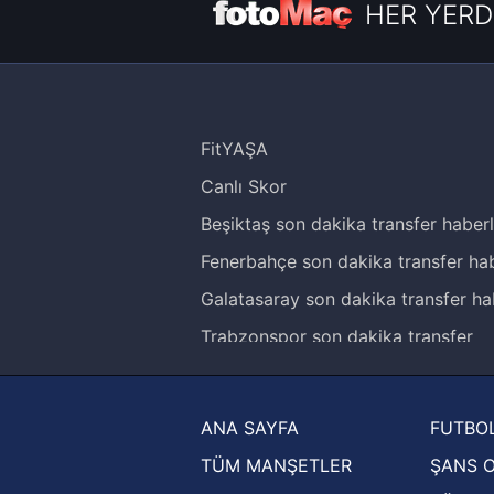
HER YERD
FitYAŞA
Canlı Skor
Beşiktaş son dakika transfer haberl
Fenerbahçe son dakika transfer hab
Galatasaray son dakika transfer ha
Trabzonspor son dakika transfer
haberleri
Trendyol Süper Lig haberleri
ANA SAYFA
FUTBOL
Ziraat Türkiye Kupası haberleri
TÜM MANŞETLER
ŞANS 
UEFA Şampiyonlar Ligi haberleri