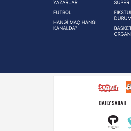
YAZARLAR
SÜPER 
UEFA Avrupa Ligi haberleri
FUTBOL
FİKSTÜ
UEFA Konferans Ligi haberleri
DURU
HANGİ MAÇ HANGİ
KANALDA?
BASKET
ORGAN