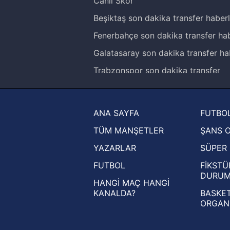
Canlı Skor
Beşiktaş son dakika transfer haberl
Fenerbahçe son dakika transfer hab
Galatasaray son dakika transfer ha
Trabzonspor son dakika transfer
haberleri
Trendyol Süper Lig haberleri
ANA SAYFA
FUTBOL
Ziraat Türkiye Kupası haberleri
TÜM MANŞETLER
ŞANS 
UEFA Şampiyonlar Ligi haberleri
YAZARLAR
SÜPER 
UEFA Avrupa Ligi haberleri
FUTBOL
FİKSTÜ
UEFA Konferans Ligi haberleri
DURU
HANGİ MAÇ HANGİ
KANALDA?
BASKET
ORGAN