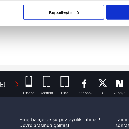
imizden gelen çabayı gösterdiğimizi ve bu noktada, reklamların ma
olduğunu sizlere hatırlatmak isteriz.
Kişiselleştir
çerezlere izin vermedikleri takdirde, kullanıcılara hedefli reklaml
abilmek için İnternet Sitemizde kendimize ve üçüncü kişilere ait 
isel verileriniz işlenmekte olup gerekli olan çerezler bilgi toplum
 çerezler, sitemizin daha işlevsel kılınması ve kişiselleştirilmes
 yapılması, amaçlarıyla sınırlı olarak açık rızanız dahilinde kulla
aşağıda yer alan panel vasıtasıyla belirleyebilirsiniz. Çerezlere iliş
lgilendirme Metnimizi
ziyaret edebilirsiniz.
E!
Korunması Kanunu uyarınca hazırlanmış Aydınlatma Metnimizi okum
iPhone
Android
iPad
Facebook
X
NSosyal
 çerezlerle ilgili bilgi almak için lütfen
tıklayınız
.
Fenerbahçe'de sürpriz ayrılık ihtimali!
Lamin
Devre arasında gelmişti
sonras