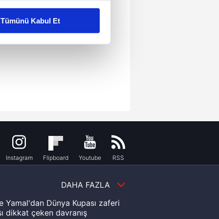
liyetlerimizi karşılamak
Tümünü Kabul Et
ar gösterilmeyecektir."
çerezler kullanılmaktadır. Bu
u hizmetlerinin sunulması
i ve sizlere yönelik
nılacaktır.
kin detaylı bilgi için Ayarlar
ak ve sitemizde ilgili
Instagram
Flipboard
Youtube
RSS
DAHA FAZLA
e Yamal'dan Dünya Kupası zaferi
ı dikkat çeken davranış