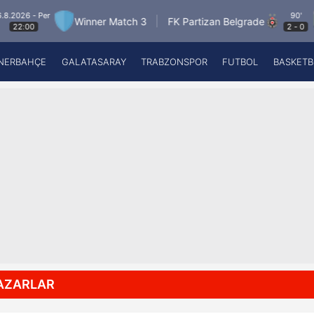
 - Per
90'
Winner Match 3
FK Partizan Belgrade
To
00
2
-
0
NERBAHÇE
GALATASARAY
TRABZONSPOR
FUTBOL
BASKETB
Beşiktaş
A
Fenerbahçe
A
Galatasaray
A
Trabzonspor
A
Futbol
A
Basketbol
Ziraat Türkiye Kupası
DİZİ
Diğer Sporlar
AZARLAR