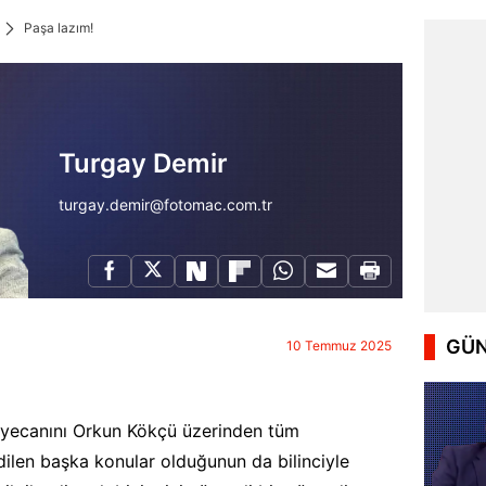
Paşa lazım!
Turgay Demir
turgay.demir@fotomac.com.tr
GÜN
10 Temmuz 2025
heyecanını Orkun Kökçü üzerinden tüm
ilen başka konular olduğunun da bilinciyle