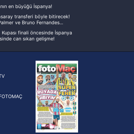
nın en büyüğü İspanya!
saray transferi böyle bitirecek!
almer ve Bruno Fernandes...
Kupası finali öncesinde İspanya
sinde can sıkan gelişme!
FIFA Dünya Kupası'nı kazanana
yonluk yüzüğü verilecek
n Crespo, Meksika Ligi
rinden Atlas'ın yeni teknik direktörü
TV
FOTOMAÇ