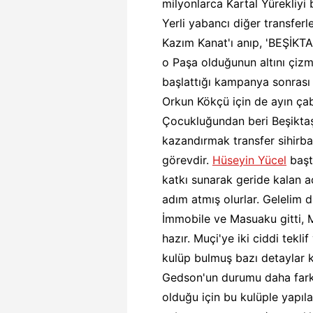
milyonlarca Kartal Yürekliyi 
Yerli yabancı diğer transfer
Kazım Kanat'ı anıp, 'BEŞİK
o Paşa olduğunun altını çizm
başlattığı kampanya sonrası
Orkun Kökçü için de ayın çab
Çocukluğundan beri Beşiktaş 
kazandırmak transfer sihirbaz
görevdir.
Hüseyin Yücel
başt
katkı sunarak geride kalan a
adım atmış olurlar. Gelelim 
İmmobile ve Masuaku gitti, 
hazır. Muçi'ye iki ciddi tekl
kulüp bulmuş bazı detaylar 
Gedson'un durumu daha farkl
olduğu için bu kulüple yapıl