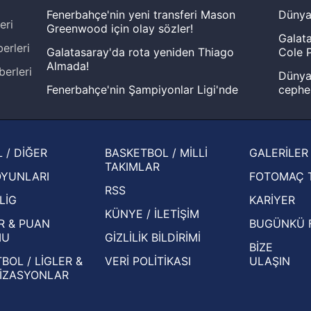
Fenerbahçe'nin yeni transferi Mason
Dünya
eri
Greenwood için olay sözler!
Galata
erleri
Galatasaray'da rota yeniden Thiago
Cole P
Almada!
berleri
Dünya 
Fenerbahçe'nin Şampiyonlar Ligi'nde
cephe
muhtemel rakibi belli oldu! Gornik
2026 
Zabrze'yi elerlerse...
şampi
İspanya-Arjantin finalinin ardından dış
Herna
 / DİĞER
BASKETBOL / MİLLİ
GALERİLER
basından gündem olan manşetler!
ekiple
TAKIMLAR
OYUNLARI
FOTOMAÇ 
Beşiktaş'ın UEFA Avrupa Ligi'nde 3. Ön
oldu
RSS
Eleme Turu muhtemel rakipleri belli oldu!
LİG
KARİYER
KÜNYE / İLETİŞİM
R & PUAN
BUGÜNKÜ 
MU
GİZLİLİK BİLDİRİMİ
BİZE
BOL / LİGLER &
VERİ POLİTİKASI
ULAŞIN
İZASYONLAR