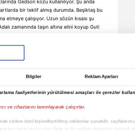
larında Gedson kozu kullanılıyor. Şu anda
artlarda bir teklif almış durumda. Beşiktaş bu
kna etmeye çalışıyor. Uzun sözün kısası şu
 Adalı zamanında taşın altına elini koyup Guti
rmişti. Orkun Kökçü olayını da mutlu sonla
selesidir. Kerem konusu biraz karışık çünkü
 kafa netleşince biz de daha net konuşabiliriz.
aberin tüm hakları Turkuvaz Medya Grubu’na aittir. Kaynak
se dahi köşe yazısı/haberin tamamı ya da bir bölümü kesinlikle
Bilgiler
Reklam Ayarları
rlama faaliyetlerinin yürütülmesi amaçları ile çerezler kullan
nfica,
Al Musrati
yıcı ve cihazlarını tanımlayarak çalışırlar.
ILARI
de sizlere özel kişiselleştirilmiş reklamlar sunabilir, sayfalarım
TÜM YAZILARI
aparken amacımızın size daha iyi bir reklam deneyimi sunmak ol