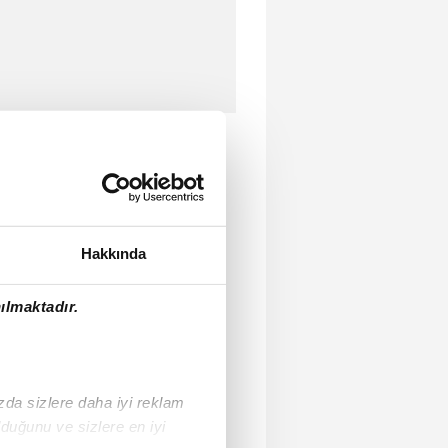
Hakkında
ılmaktadır.
ızda sizlere daha iyi reklam
duğunu ve sizlere en iyi