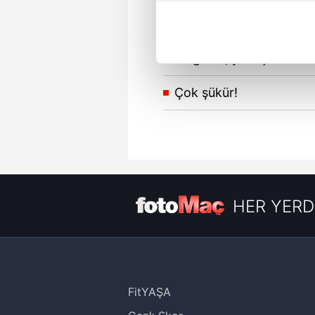
içerikleri sunabilmek adına el
noktasında tek gelir kalemimiz 
Yükseliş Beşiktaş!!
Her halükârda, kullanıcılar, bu 
Ya golcü, ya hiç!!
Sizlere daha iyi bir hizmet sun
Çok şükür!
çerezler vasıtasıyla çeşitli kiş
amacıyla kullanılmaktadır. Diğer
reklam/pazarlama faaliyetlerinin
Çerezlere ilişkin tercihlerinizi 
butonuna tıklayabilir,
Çerez Bi
HER YERD
6698 sayılı Kişisel Verilerin 
mevzuata uygun olarak kullanılan
FitYAŞA