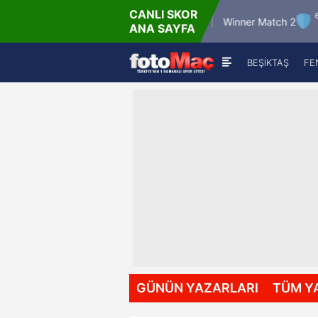
CANLI SKOR
6.8.2026 - Per
6.8.2026
Winner Match 12
Winner Match 2
ANA SAYFA
16:00
22:
BEŞİKTAŞ
FE
GÜNÜN YAZARLARI
TÜM Y