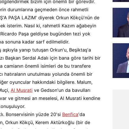
bilgilendirmek bizim için önemli bir görevdir.
lerin durumlarına geçmeden önce rahmetli
TAŞ'A PAŞA LAZIM' diyerek Orkun Kökçü'nün de
ek isterim. Nasıl ki, rahmetli Kazım ağabeyin
 Ricardo Paşa geldiyse bugünden tezi yok
a sonuna kadar sarf edilmelidir.
aşkıyla yanıp tutuşan Orkun'u, Beşiktaş'a
ı Başkan Serdal Adalı için bana göre tarihi bir
a camianın önemli isimleri de bu transfere
cı hatıraların unutulması yolunda önemli bir
diğer oyuncular hakkındaki bilgilere. Malum,
Muçi,
Al Musrati
ve Gedson'un da bavulları
if var ve gitmesi an meselesi, Al Musrati kendine
konuşuluyor.
ı. Bonservisinin yüzde 20'si
Benfica
'da
an, Orkun Kökçü, Kerem Aktürkoğlu (bir de