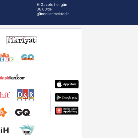
E-Gazete her gün
08:00’de
güncellenmektedir.