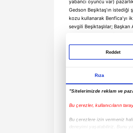
yabancı oyuncu var) pazarlık
Gedson Beşiktaş'ın istediği ş
kozu kullanarak Benfica'yı i
sevgili Beşiktaşlılar; Başkan
gibi büyük bir transferi biti
noktalaması bana göre an me
Kerem'in kafası karışık. Onun
Reddet
Yasal Uyarı:
Yayınlanan köşe yazısı/h
gösterilse veya habere aktif link veril
kullanılamaz.
Rıza
Ayrıntılar için lütfen
tıklayın
.
"Sitelerimizde reklam ve paza
Etiketler :
Hüseyin Yücel,
Be
Bu çerezler, kullanıcıların tara
YAZARIN ÖNCEKİ YAZ
Bu çerezlere izin vermeniz halin
deneyimi yaşatabiliriz. Bunu y