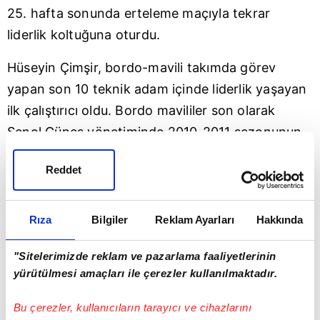
25. hafta sonunda erteleme maçıyla tekrar
liderlik koltuğuna oturdu.
Hüseyin Çimşir, bordo-mavili takımda görev
yapan son 10 teknik adam içinde liderlik yaşayan
ilk çalıştırıcı oldu. Bordo mavililer son olarak
Şenol Güneş yönetiminde 2010-2011 sezonunun
29. haftasında liderlik koltuğuna oturmuştu.
Reddet
Karadeniz ekibinde Şenol Güneş'in ardından
görev yapan Tolunay Kafkas, Mustafa Reşit
Rıza
Bilgiler
Reklam Ayarları
Hakkında
Akçay, Hami Mandıralı, Vahid Halilhodziç, Ersun
Yanal, Şota Arveladze, Sadi Tekelioğlu, Rıza
"Sitelerimizde reklam ve pazarlama faaliyetlerinin
Çalımbay ve Ünal Karaman, liderlik
yürütülmesi amaçları ile çerezler kullanılmaktadır.
yaşayamamıştı.
Bu çerezler, kullanıcıların tarayıcı ve cihazlarını