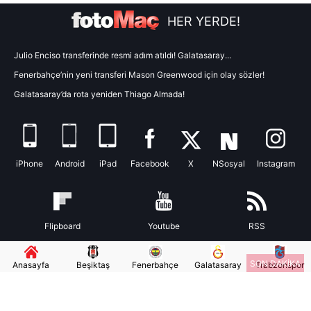
HER YERDE!
Julio Enciso transferinde resmi adım atıldı! Galatasaray...
Fenerbahçe’nin yeni transferi Mason Greenwood için olay sözler!
Galatasaray’da rota yeniden Thiago Almada!
iPhone
Android
iPad
Facebook
X
NSosyal
Instagram
Flipboard
Youtube
RSS
SON DAKİKA
Anasayfa
Beşiktaş
Fenerbahçe
Galatasaray
Trabzonspor