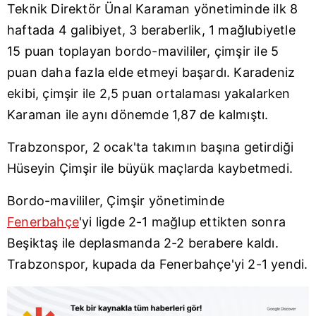
Teknik Direktör Ünal Karaman yönetiminde ilk 8
toplumu hizmetlerinin sunulması amacıyla
kullanılmaktadır. Diğer çerezler, sitemizin daha işlevsel
haftada 4 galibiyet, 3 beraberlik, 1 mağlubiyetle
kılınması ve kişiselleştirilmesi ve sizlere yönelik
15 puan toplayan bordo-mavililer, çimşir ile 5
reklam/pazarlama faaliyetlerinin yapılması, amaçlarıyla
puan daha fazla elde etmeyi başardı. Karadeniz
sınırlı olarak açık rızanız dahilinde kullanılacaktır.
ekibi, çimşir ile 2,5 puan ortalaması yakalarken
Çerezlere ilişkin tercihlerinizi aşağıda yer alan panel
Karaman ile aynı dönemde 1,87 de kalmıştı.
vasıtasıyla belirleyebilirsiniz. Çerezlere ilişkin detaylı bilgi
Trabzonspor, 2 ocak'ta takımın başına getirdiği
için Ayarlar butonuna tıklayabilir,
Çerez Bilgilendirme
Metnimizi
ziyaret edebilirsiniz.
Hüseyin Çimşir ile büyük maçlarda kaybetmedi.
6698 sayılı Kişisel Verilerin Korunması Kanunu uyarınca
Bordo-mavililer, Çimşir yönetiminde
hazırlanmış Aydınlatma Metnimizi okumak ve sitemizde
Fenerbahçe
'yi ligde 2-1 mağlup ettikten sonra
ilgili mevzuata uygun olarak kullanılan çerezlerle ilgili bilgi
Beşiktaş ile deplasmanda 2-2 berabere kaldı.
almak için lütfen
tıklayınız
.
Trabzonspor, kupada da Fenerbahçe'yi 2-1 yendi.