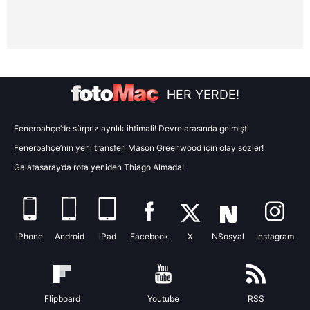
vasıtasıyla belirleyebilirsiniz. Çerezlere ilişkin detaylı bilgi
için Ayarlar butonuna tıklayabilir,
Çerez Bilgilendirme
Metnimizi
ziyaret edebilirsiniz.
6698 sayılı Kişisel Verilerin Korunması Kanunu uyarınca
hazırlanmış Aydınlatma Metnimizi okumak ve sitemizde
HER YERDE!
ilgili mevzuata uygun olarak kullanılan çerezlerle ilgili bilgi
almak için lütfen
tıklayınız
.
Fenerbahçe’de sürpriz ayrılık ihtimali! Devre arasında gelmişti
Fenerbahçe’nin yeni transferi Mason Greenwood için olay sözler!
Galatasaray’da rota yeniden Thiago Almada!
iPhone
Android
iPad
Facebook
X
NSosyal
Instagram
Flipboard
Youtube
RSS