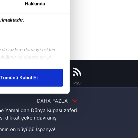
Hakkında
ılmaktadır.
ızda sizlere daha iyi reklam
duğunu ve sizlere en iyi
liyetlerimizi karşılamak
Tümünü Kabul Et
Instagram
Flipboard
Youtube
RSS
ar gösterilmeyecektir."
DAHA FAZLA
çerezler kullanılmaktadır. Bu
u hizmetlerinin sunulması
e Yamal'dan Dünya Kupası zaferi
i ve sizlere yönelik
sı dikkat çeken davranış
nılacaktır.
nın en büyüğü İspanya!