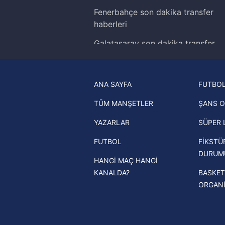
Çerezlere ilişkin tercihlerinizi 
Fenerbahçe son dakika transfer
butonuna tıklayabilir,
Çerez Bi
haberleri
6698 sayılı Kişisel Verilerin 
Galatasaray son dakika transfer
mevzuata uygun olarak kullanılan
haberleri
Trabzonspor son dakika transfer
ANA SAYFA
FUTBOL
haberleri
TÜM MANŞETLER
ŞANS O
Trendyol Süper Lig haberleri
YAZARLAR
SÜPER 
Ziraat Türkiye Kupası haberleri
FUTBOL
FİKSTÜ
UEFA Şampiyonlar Ligi haberleri
DURUM
HANGİ MAÇ HANGİ
UEFA Avrupa Ligi haberleri
KANALDA?
BASKET
UEFA Konferans Ligi haberleri
ORGAN