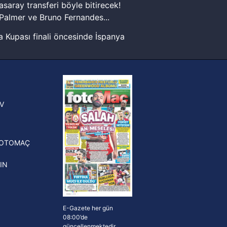
kin detaylı bilgi için Ayarlar
asaray transferi böyle bitirecek!
Palmer ve Bruno Fernandes...
 Kupası finali öncesinde İspanya
ak ve sitemizde ilgili
sinde can sıkan gelişme!
FIFA Dünya Kupası'nı kazanana
yonluk yüzüğü verilecek
n Crespo, Meksika Ligi
V
erinden Atlas'ın yeni teknik
törü oldu
FOTOMAÇ
IN
E-Gazete her gün
08:00’de
güncellenmektedir.