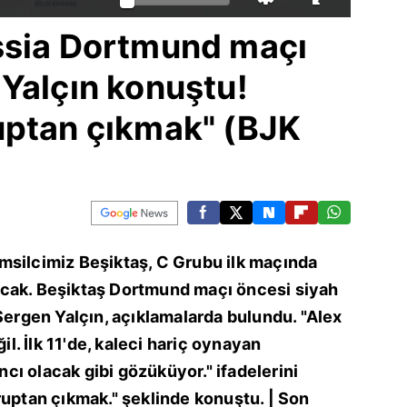
ssia Dortmund maçı
Yalçın konuştu!
uptan çıkmak" (BJK
msilcimiz Beşiktaş, C Grubu ilk maçında
cak. Beşiktaş Dortmund maçı öncesi siyah
 Sergen Yalçın, açıklamalarda bulundu. "Alex
ğil. İlk 11'de, kaleci hariç oynayan
ı olacak gibi gözüküyor." ifadelerini
ruptan çıkmak." şeklinde konuştu. | Son