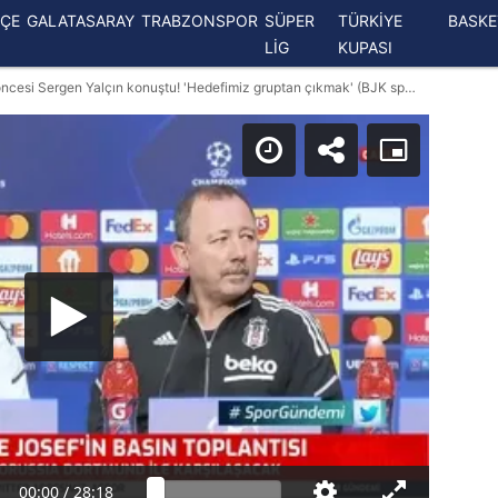
ÇE
GALATASARAY
TRABZONSPOR
SÜPER
TÜRKİYE
BASK
LİG
KUPASI
Beşiktaş Borussia Dortmund maçı öncesi Sergen Yalçın konuştu! 'Hedefimiz gruptan çıkmak' (BJK spor haberi)
00:00
/
28:18