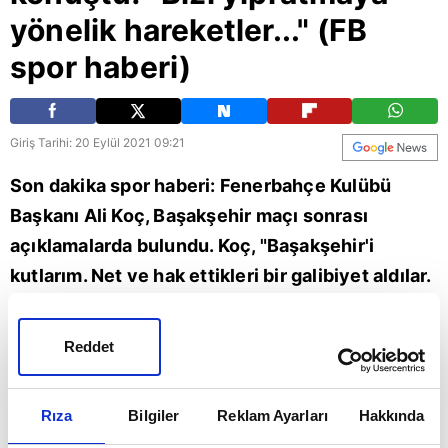
yönelik hareketler..." (FB
spor haberi)
Giriş Tarihi: 20 Eylül 2021 09:21
Son dakika spor haberi: Fenerbahçe Kulübü
Başkanı Ali Koç, Başakşehir maçı sonrası
açıklamalarda bulundu. Koç, "Başakşehir'i
kutlarım. Net ve hak ettikleri bir galibiyet aldılar.
Bir yerde şanssızlıkları dönecekti, bize
rastladı.Daha hiçbir şey kötü değilken başladı...
Reddet
Bu bilinçli başlamış bir şey. Çoğunlukla troll
hesaplar görüyorsunuz, bu tamamen tribünlere
Rıza
Bilgiler
Reklam Ayarları
Hakkında
ve bizi yıpratmaya yönelik hareketler.