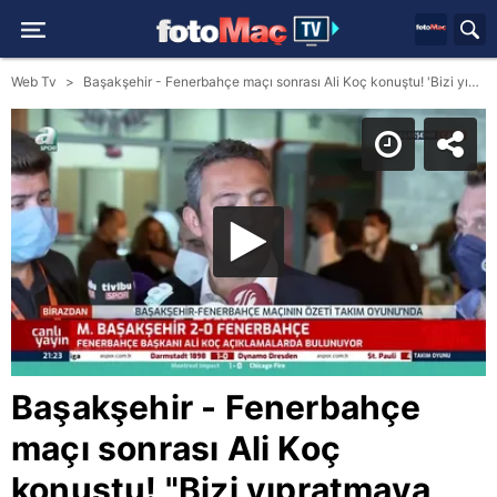
Web Tv
Başakşehir - Fenerbahçe maçı sonrası Ali Koç konuştu! 'Bizi yıpratmaya yönelik hareketler...' (FB spor haberi)
Başakşehir - Fenerbahçe
maçı sonrası Ali Koç
konuştu! "Bizi yıpratmaya