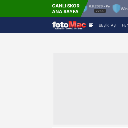
CANLI SKOR
6.8.2026 - Per
ner Match 12
Winner Match 2
Winner Match 
ANA SAYFA
22:00
BEŞİKTAŞ
FE