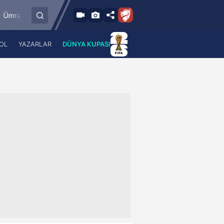
8.8.2026 - Cum
spor
Mardin 1969 Spor
Özbelsan Sivasspo
19:00
OL
YAZARLAR
DÜNYA KUPASI
 Haber
A Haber Radyo
 Spor
A Spor Radyo
TV
A News Radio
2TV
Radyo Turkuvaz
para
Turkuvaz Romantik
Turkuvaz Efsane
Vav Tv
Radyo Soft
Radyo Energy
Turkuvaz Anadolu