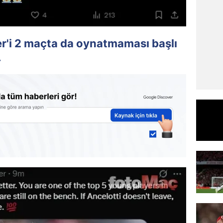
er'i 2 maçta da oynatmaması başlı
.