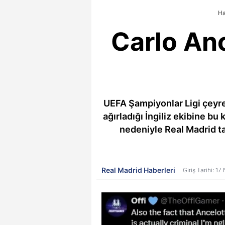
Ha
Carlo Anc
UEFA Şampiyonlar Ligi çeyre
ağırladığı İngiliz ekibine b
nedeniyle Real Madrid ta
Real Madrid Haberleri
Giriş Tarihi: 1