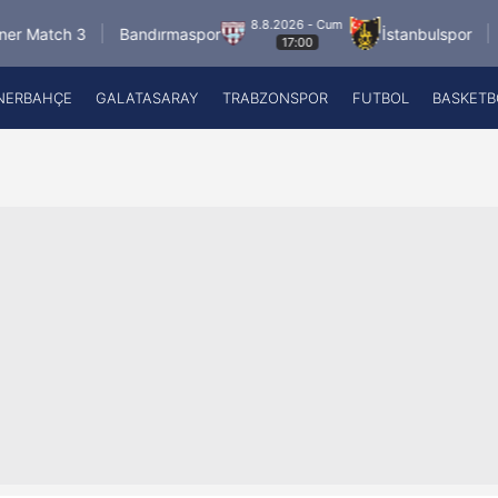
8.8.2026 - Cum
3
Bandırmaspor
İstanbulspor
Ümraniye
17:00
NERBAHÇE
GALATASARAY
TRABZONSPOR
FUTBOL
BASKETB
Beşiktaş
A
Fenerbahçe
A
Galatasaray
A
Trabzonspor
A
Futbol
A
Basketbol
Ziraat Türkiye Kupası
DİZİ
Diğer Sporlar