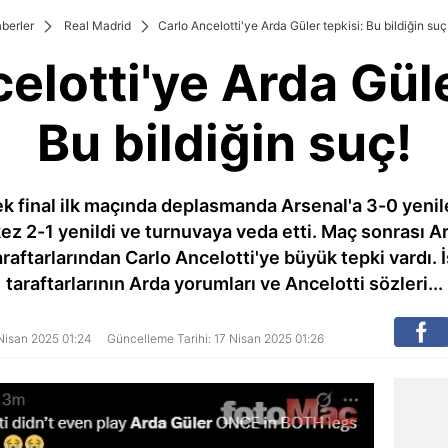
berler
Real Madrid
Carlo Ancelotti'ye Arda Güler tepkisi: Bu bildiğin suç
elotti'ye Arda Güle
Bu bildiğin suç!
k final ilk maçında deplasmanda Arsenal'a 3-0 yeni
u kez 2-1 yenildi ve turnuvaya veda etti. Maç sonrası 
raftarlarından Carlo Ancelotti'ye büyük tepki vardı.
taraftarlarının Arda yorumları ve Ancelotti sözleri...
7 Nisan 2025 01:24
Güncelleme Tarihi: 17 Nisan 2025 01:26