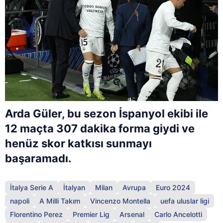
Arda Güler, bu sezon İspanyol ekibi ile
12 maçta 307 dakika forma giydi ve
henüz skor katkısı sunmayı
başaramadı.
İtalya Serie A
İtalyan
Milan
Avrupa
Euro 2024
napoli
A Milli Takım
Vincenzo Montella
uefa uluslar ligi
Florentino Perez
Premier Lig
Arsenal
Carlo Ancelotti