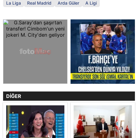
La Liga
Real Madrid
Arda Güler
A Ligi
DİĞER