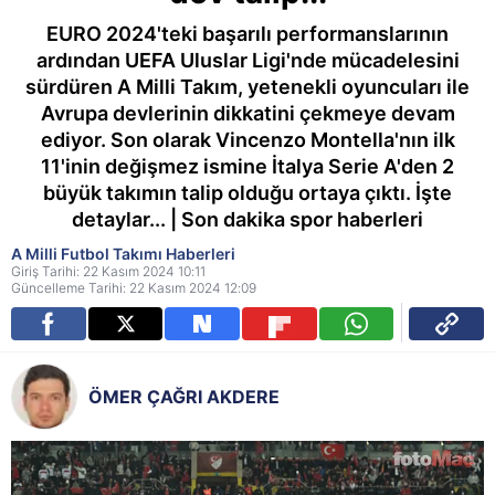
EURO 2024'teki başarılı performanslarının
ardından UEFA Uluslar Ligi'nde mücadelesini
sürdüren A Milli Takım, yetenekli oyuncuları ile
Avrupa devlerinin dikkatini çekmeye devam
ediyor. Son olarak Vincenzo Montella'nın ilk
11'inin değişmez ismine İtalya Serie A'den 2
büyük takımın talip olduğu ortaya çıktı. İşte
detaylar... | Son dakika spor haberleri
A Milli Futbol Takımı Haberleri
Giriş Tarihi: 22 Kasım 2024 10:11
Güncelleme Tarihi: 22 Kasım 2024 12:09
ÖMER ÇAĞRI AKDERE