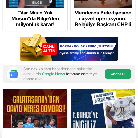
“Var Mısın Yok
Menderes Belediyesine
Musun”da Bilge’den
rüşvet operasyonu:
milyonluk karar!
Belediye Başkanı CHP'li
İlkay Çiçek'in de
aralarında olduğu 13
şüpheli gözaltında
Son dakika spor haberlerinden haberdar
olmak için
Google News
fotomac.com.tr
'ye
Abone Ol
abone olun.
Reddet